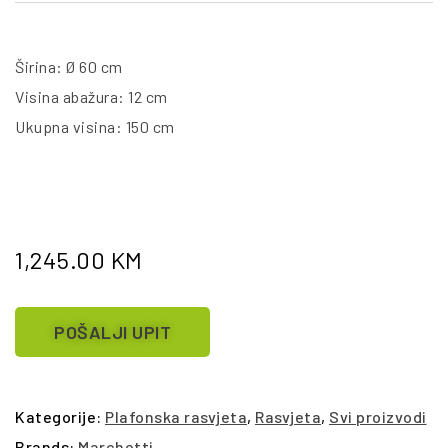
Širina: Ø 60 cm
Visina abažura: 12 cm
Ukupna visina: 150 cm
1,245.00
KM
POŠALJI UPIT
Kategorije:
Plafonska rasvjeta
,
Rasvjeta
,
Svi proizvodi
Brands:
Marchetti