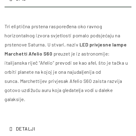
Tri eliptična prstena raspoređena oko ravnog
horizontalnog izvora svjetlosti pomalo podsjećaju na
prstenove Saturna. U stvari, naziv
LED privjesne lampe
Marchetti Afelio S60
preuzet je iz astronomije:
italijanska riječ “Afelio” prevodi se kao afel, što je tačka u
orbiti planete na kojoj je ona najudaljenija od
sunca. Marchettijev privjesak Afelio S60 zaista razvija
gotovo uzdižuću auru koja gledatelja vodi u daleke
galaksije.
DETALJI