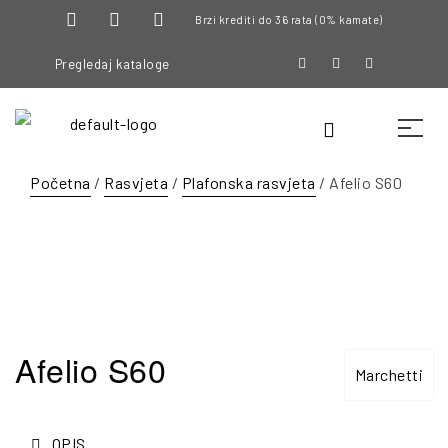
Brzi krediti do 36 rata (0% kamate)
Pregledaj kataloge
Početna
/
Rasvjeta
/
Plafonska rasvjeta
/ Afelio S60
Afelio S60
Marchetti
OPIS