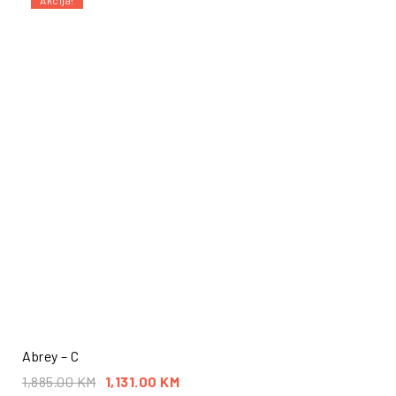
Akcija!
Abrey – C
1,885.00
KM
1,131.00
KM