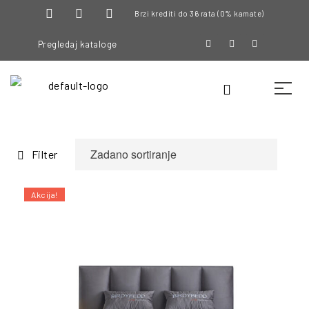
Brzi krediti do 36 rata (0% kamate)
Pregledaj kataloge
Filter
Akcija!