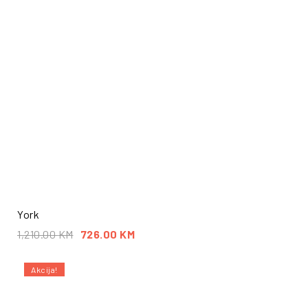
York
1,210.00
KM
726.00
KM
Akcija!