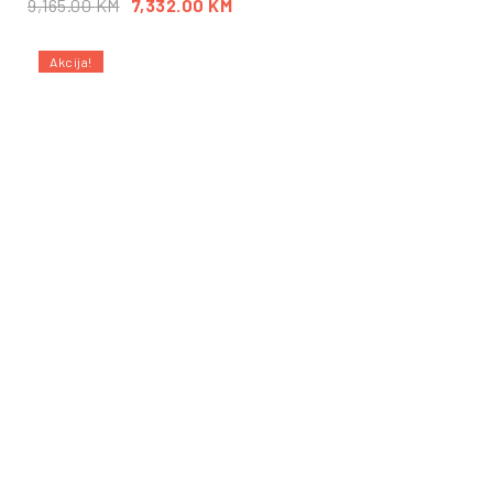
9,165.00
KM
7,332.00
KM
Akcija!