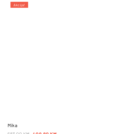
Akcija!
Mika
683.00
KM
409.80
KM