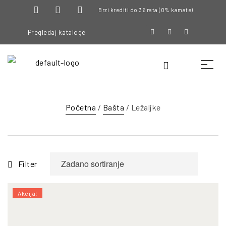
Brzi krediti do 36 rata (0% kamate)
Pregledaj kataloge
Početna
/
Bašta
/ Ležaljke
Filter
Akcija!