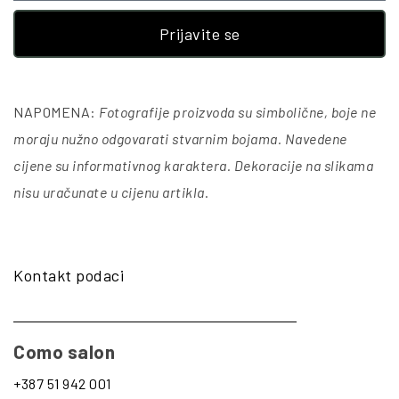
Prijavite se
NAPOMENA:
Fotografije proizvoda su simbolične, boje ne
moraju nužno odgovarati stvarnim bojama. Navedene
cijene su informativnog karaktera. Dekoracije na slikama
nisu uračunate u cijenu artikla
.
Kontakt podaci
Como salon
+387 51 942 001