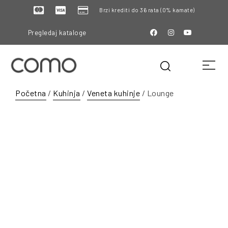
Brzi krediti do 36 rata (0% kamate)
Pregledaj kataloge
Početna
/
Kuhinja
/
Veneta kuhinje
/ Lounge