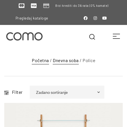
Brzi krediti do 36 rata (0% kamate)
Pregledaj kataloge
Početna
/
Dnevna soba
/ Police
Filter