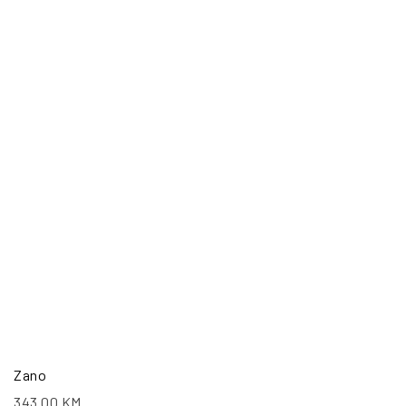
Zano
343.00
KM