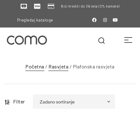
Brzi krediti do 36 rata (0% kamate)
Pregledaj kataloge
Početna
/
Rasvjeta
/ Plafonska rasvjeta
Filter