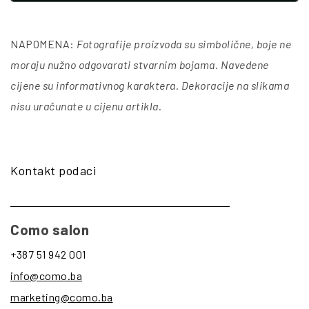
NAPOMENA:
Fotografije proizvoda su simbolične, boje ne
moraju nužno odgovarati stvarnim bojama. Navedene
cijene su informativnog karaktera. Dekoracije na slikama
nisu uračunate u cijenu artikla
.
Kontakt podaci
Como salon
+387 51 942 001
info@como.ba
marketing@como.ba