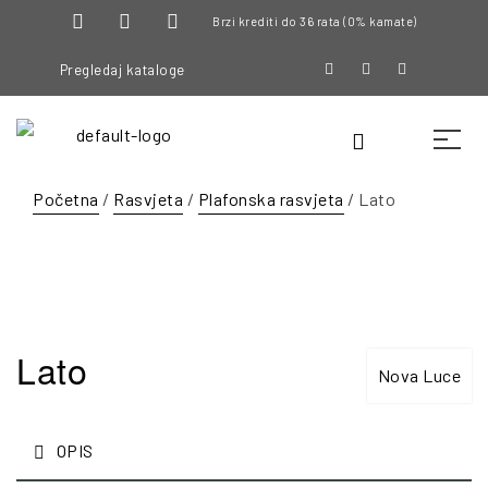
Brzi krediti do 36 rata (0% kamate)
Pregledaj kataloge
Početna
/
Rasvjeta
/
Plafonska rasvjeta
/ Lato
Lato
Nova Luce
OPIS