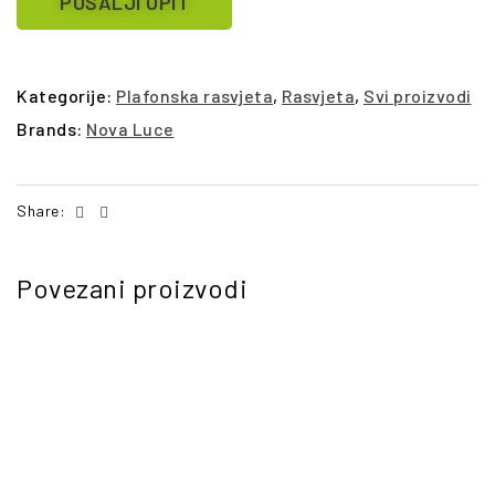
POŠALJI UPIT
Kategorije:
Plafonska rasvjeta
,
Rasvjeta
,
Svi proizvodi
Brands:
Nova Luce
Facebook
Email
Share:
Povezani proizvodi