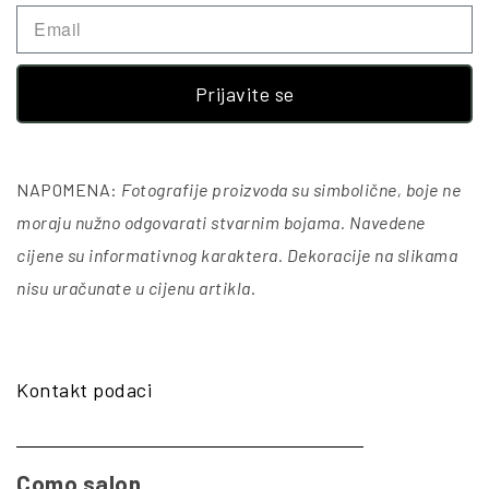
Prijavite se
NAPOMENA:
Fotografije proizvoda su simbolične, boje ne
moraju nužno odgovarati stvarnim bojama. Navedene
cijene su informativnog karaktera. Dekoracije na slikama
nisu uračunate u cijenu artikla
.
Kontakt podaci
Como salon