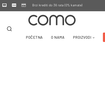
Brzi krediti do 36 rata (0% kamate)
POČETNA
O NAMA
PROIZVODI