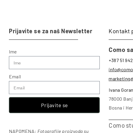
Prijavite se za naš Newsletter
Kontakt 
Como sa
Ime
+387 51 942
info@como
Email
marketing
Ivana Gora
78000 Banj
Prijavite se
Bosna i He
Como st
NAPOMENA:
Fotografije proizvoda su