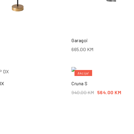
Garagoi
665.00
KM
Akcija!
PO
DX
Cruna S
940.00
KM
564.00
KM
PO