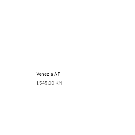
Venezia AP
1,545.00
KM
ŠALJI UPIT
POŠALJI UPIT