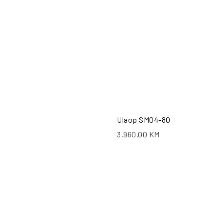
Ulaop SM04-80
3,960.00
KM
PO