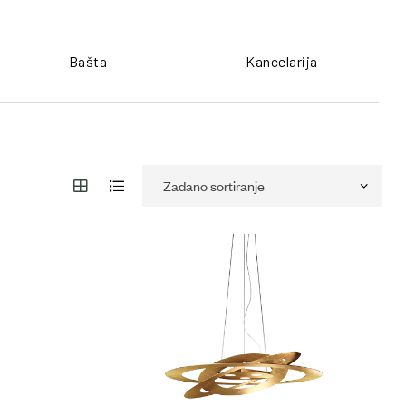
Bašta
Kancelarija
ŠALJI UPIT
POŠALJI UPIT