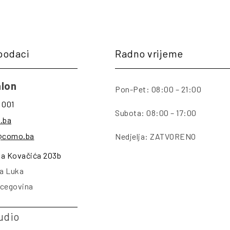
podaci
Radno vrijeme
lon
Pon-Pet: 08:00 – 21:00
 001
Subota: 08:00 – 17:00
.ba
@como.ba
Nedjelja: ZATVORENO
na Kovačića 203b
a Luka
rcegovina
udio