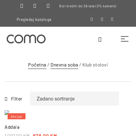
Brzi krediti do 36 rata (0% kamate)
Pregledaj kataloge
Početna
/
Dnevna soba
/ Klub stolovi
Filter
Akcija!
Addaia
1,097.00
KM
878.00
KM