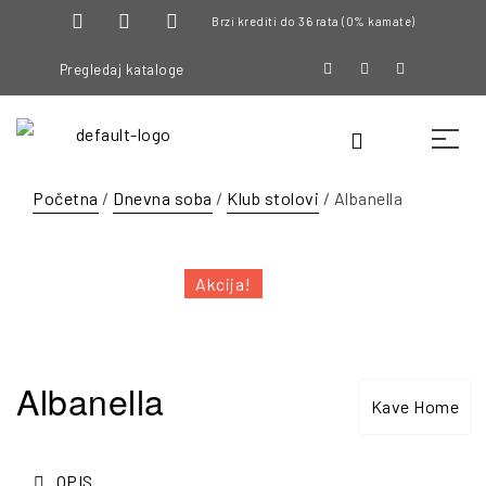
Brzi krediti do 36 rata (0% kamate)
Pregledaj kataloge
Početna
/
Dnevna soba
/
Klub stolovi
/ Albanella
Akcija!
Albanella
Kave Home
OPIS