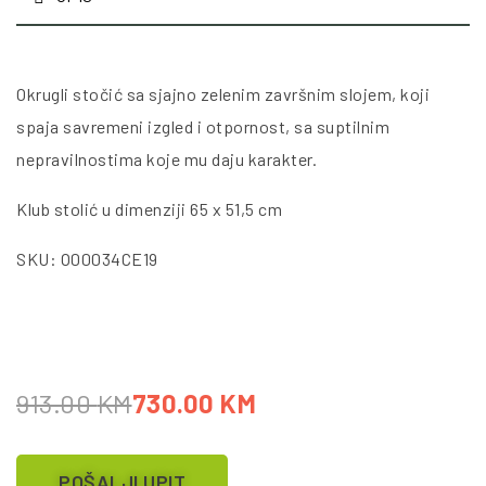
Okrugli stočić sa sjajno zelenim završnim slojem, koji
spaja savremeni izgled i otpornost, sa suptilnim
nepravilnostima koje mu daju karakter.
Klub stolić u dimenziji 65 x 51,5 cm
SKU: O00034CE19
913.00
KM
730.00
KM
POŠALJI UPIT