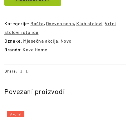
Kategorije:
Bašta
,
Dnevna soba
,
Klub stolovi
,
Vrtni
stolovi i stolice
Oznake:
Mjesečna akcija
,
Novo
Brands:
Kave Home
Facebook
Email
Share:
Povezani proizvodi
Akcija!