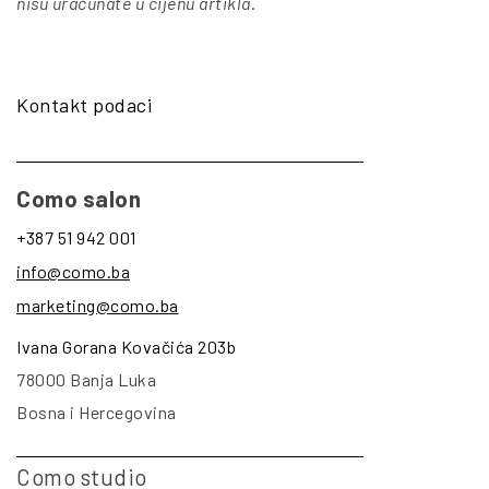
nisu uračunate u cijenu artikla
.
Kontakt podaci
Como salon
+387 51 942 001
info@como.ba
marketing@como.ba
Ivana Gorana Kovačića 203b
78000 Banja Luka
Bosna i Hercegovina
Como studio