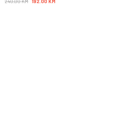
240.00
KM
192.00
KM