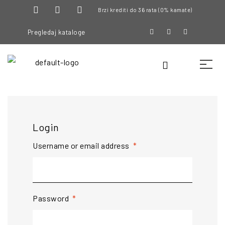
Brzi krediti do 36 rata (0% kamate)
Pregledaj kataloge
Login
Username or email address
*
Password
*