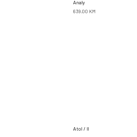
Analy
639.00
KM
PO
Atol / II