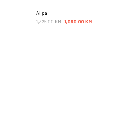
Alipa
1,325.00
KM
1,060.00
KM
ŠALJI UPIT
POŠALJI UPIT