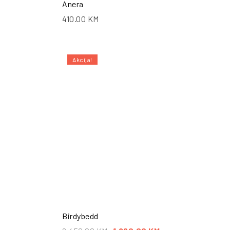
Anera
410.00
KM
Akcija!
ŠALJI UPIT
POŠALJI UPIT
Birdybedd