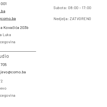
 001
Subota: 08:00 – 17:00
.ba
@como.ba
Nedjelja: ZATVORENO
na Kovačića 203b
a Luka
rcegovina
udio
 705
rajevo@como.ba
/2
jevo
rcegovina