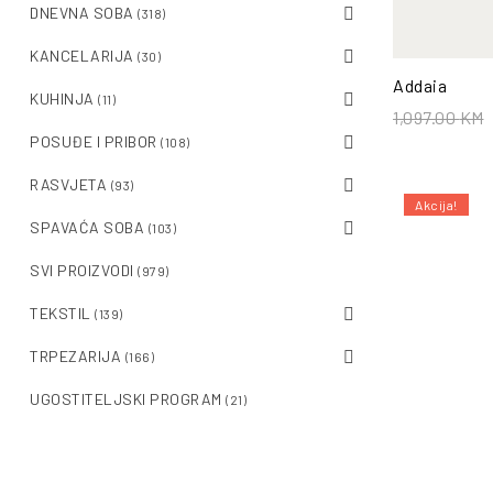
DNEVNA SOBA
(318)
KANCELARIJA
(30)
Addaia
KUHINJA
(11)
1,097.00
KM
POSUĐE I PRIBOR
(108)
RASVJETA
(93)
Akcija!
SPAVAĆA SOBA
(103)
SVI PROIZVODI
(979)
TEKSTIL
(139)
TRPEZARIJA
(166)
UGOSTITELJSKI PROGRAM
(21)