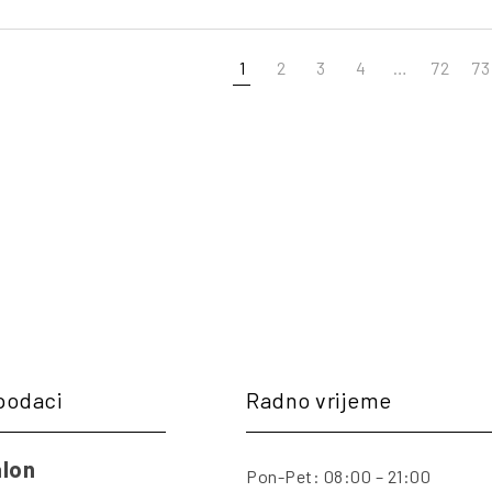
1
2
3
4
…
72
73
podaci
Radno vrijeme
lon
Pon-Pet: 08:00 – 21:00