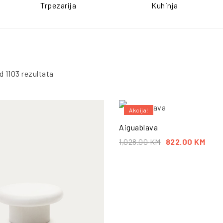
Trpezarija
Kuhinja
d 1103 rezultata
Akcija!
PO
Aiguablava
1,028.00
KM
822.00
KM