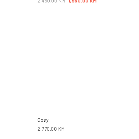
2,450.00
KM
1,960.00
KM
ŠALJI UPIT
POŠALJI UPIT
Cosy
2,770.00
KM