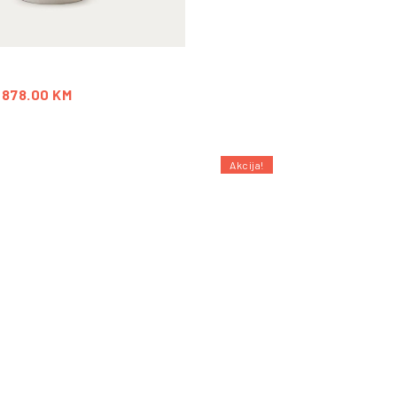
878.00
KM
Akcija!
PO