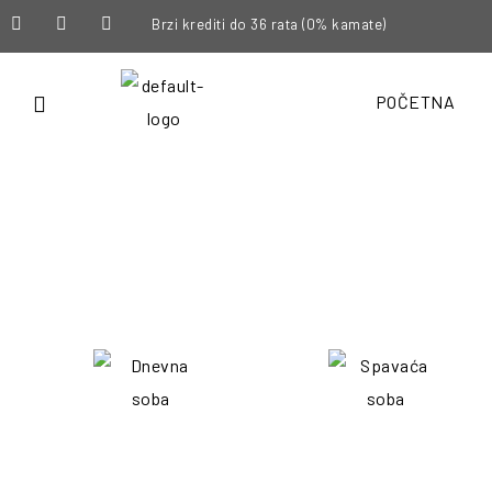
Brzi krediti do 36 rata (0% kamate)
POČETNA