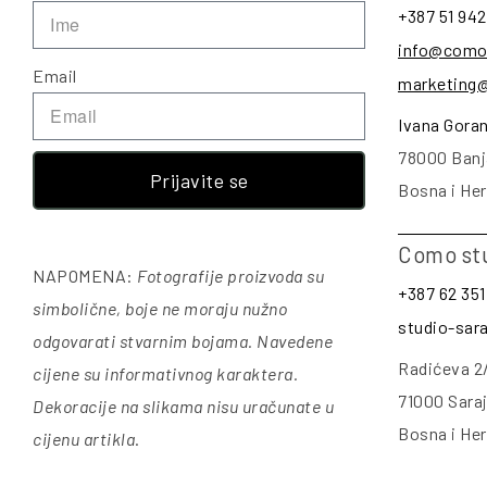
+387 51 942
info@como
Email
marketing
Ivana Gora
78000 Banj
Prijavite se
Bosna i He
Como st
NAPOMENA:
Fotografije proizvoda su
+387 62 351
simbolične, boje ne moraju nužno
studio-sa
odgovarati stvarnim bojama. Navedene
Radićeva 2
cijene su informativnog karaktera.
71000 Sara
Dekoracije na slikama nisu uračunate u
Bosna i He
cijenu artikla
.