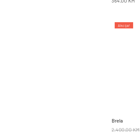
364.00
KM
Akcija!
Brela
2,400.00
KM