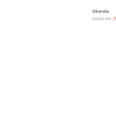
Albanella
913.00
KM
7