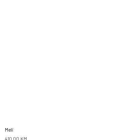
Meli
410.00
KM