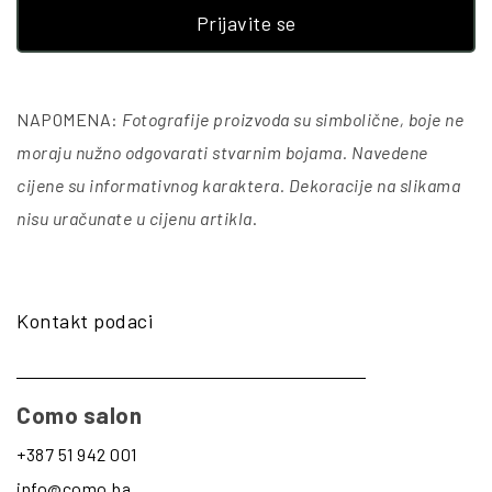
Prijavite se
NAPOMENA:
Fotografije proizvoda su simbolične, boje ne
moraju nužno odgovarati stvarnim bojama. Navedene
cijene su informativnog karaktera. Dekoracije na slikama
nisu uračunate u cijenu artikla
.
Kontakt podaci
Como salon
+387 51 942 001
info@como.ba