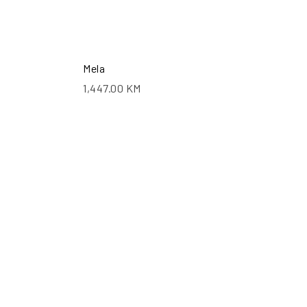
Mela
1,447.00
KM
ŠALJI UPIT
POŠALJI UPIT