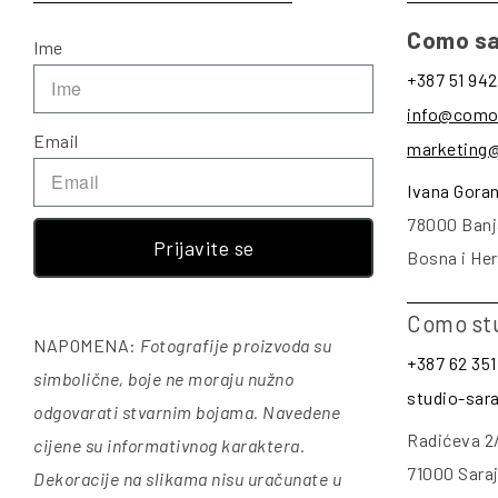
Como sa
Ime
+387 51 942
info@como
Email
marketing
Ivana Gora
78000 Banj
Prijavite se
Bosna i He
Como st
NAPOMENA:
Fotografije proizvoda su
+387 62 351
simbolične, boje ne moraju nužno
studio-sa
odgovarati stvarnim bojama. Navedene
Radićeva 2
cijene su informativnog karaktera.
71000 Sara
Dekoracije na slikama nisu uračunate u