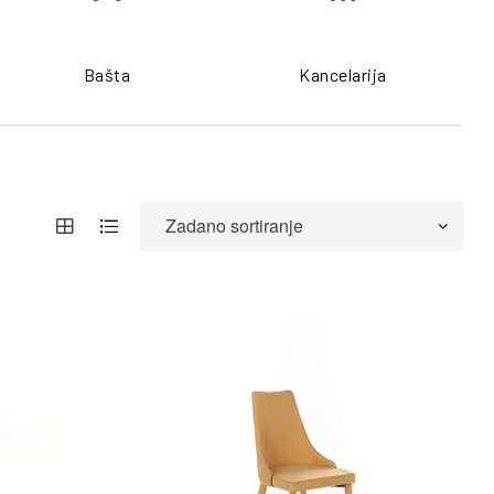
Bašta
Kancelarija
ŠALJI UPIT
POŠALJI UPIT