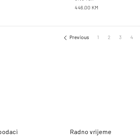
446.00
KM
1
2
3
4
podaci
Radno vrijeme