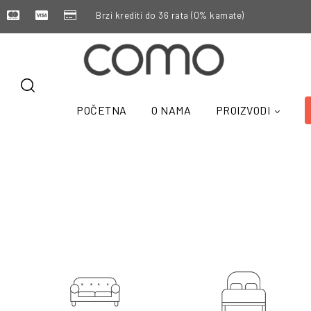
Brzi krediti do 36 rata (0% kamate)
POČETNA
O NAMA
PROIZVODI