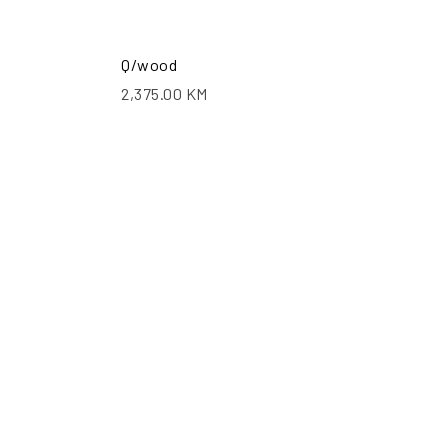
Q/wood
2,375.00
KM
ŠALJI UPIT
POŠALJI UPIT