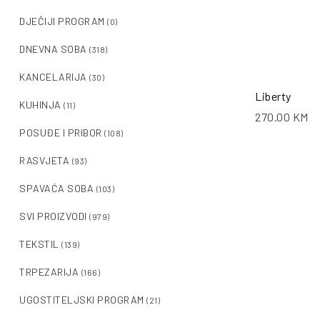
DJEČIJI PROGRAM
(0)
DNEVNA SOBA
(318)
KANCELARIJA
(30)
Liberty
KUHINJA
(11)
270.00
KM
POSUĐE I PRIBOR
(108)
RASVJETA
(93)
SPAVAĆA SOBA
(103)
SVI PROIZVODI
(979)
TEKSTIL
(139)
TRPEZARIJA
(166)
UGOSTITELJSKI PROGRAM
(21)