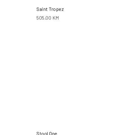
Saint Tropez
505.00
KM
ŠALJI UPIT
POŠALJI UPIT
Stool One