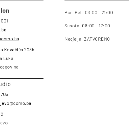
lon
Pon-Pet: 08:00 – 21:00
 001
Subota: 08:00 – 17:00
.ba
@como.ba
Nedjelja: ZATVORENO
na Kovačića 203b
a Luka
rcegovina
udio
 705
rajevo@como.ba
/2
jevo