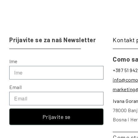
Prijavite se za naš Newsletter
Kontakt 
Como sa
Ime
+387 51 942
info@como
Email
marketing
Ivana Gora
78000 Banj
Prijavite se
Bosna i He
Como st