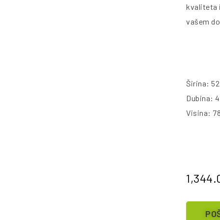
kvaliteta 
vašem d
Širina: 5
Dubina: 
Visina: 7
1,344
POŠ