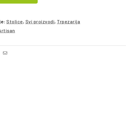
je:
Stolice
,
Svi proizvodi
,
Trpezarija
Artisan
Facebook
Email