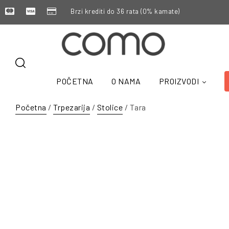
Brzi krediti do 36 rata (0% kamate)
POČETNA
O NAMA
PROIZVODI
Početna
/
Trpezarija
/
Stolice
/ Tara