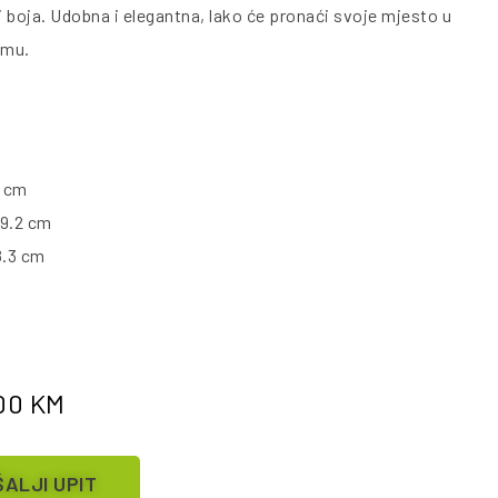
i boja. Udobna i elegantna, lako će pronaći svoje mjesto u
omu.
2 cm
49.2 cm
8.3 cm
.00
KM
ALJI UPIT