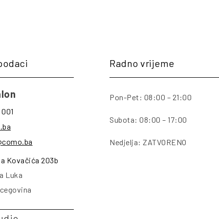
podaci
Radno vrijeme
lon
Pon-Pet: 08:00 – 21:00
 001
Subota: 08:00 – 17:00
.ba
@como.ba
Nedjelja: ZATVORENO
na Kovačića 203b
a Luka
rcegovina
udio