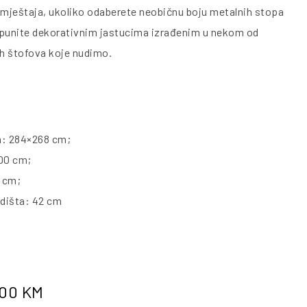
ještaja, ukoliko odaberete neobičnu boju metalnih stopa
otpunite dekorativnim jastucima izrađenim u nekom od
ih štofova koje nudimo.
a: 284×268 cm;
00 cm;
1 cm;
edišta: 42 cm
.00
KM