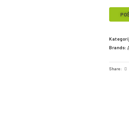
POŠ
Kategori
Brands:
Share:
POŠALJI UPIT
PO