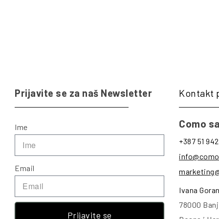
Prijavite se za naš Newsletter
Kontakt 
Como sa
Ime
+387 51 942
info@como
Email
marketing
Ivana Gora
78000 Banj
Prijavite se