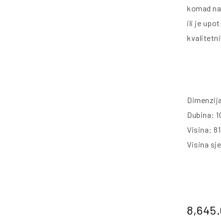
komad nam
ili je up
kvalitetn
Dimenzij
Dubina: 1
Visina: 8
Visina sj
8,645