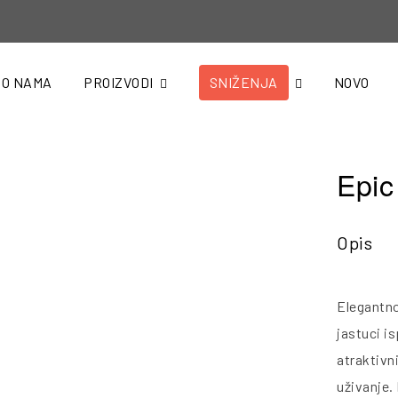
O NAMA
PROIZVODI
SNIŽENJA
NOVO
Epic
Opis
Elegantno
jastuci i
atraktivn
uživanje.