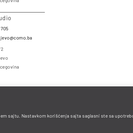
rcegovina
udio
 705
rajevo@como.ba
/2
jevo
rcegovina
© 2025 COMO. All Rights Reserved