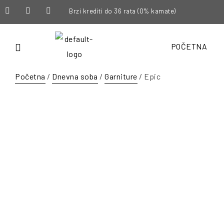
Brzi krediti do 36 rata (0% kamate)
POČETNA
Početna
/
Dnevna soba
/
Garniture
/ Epic