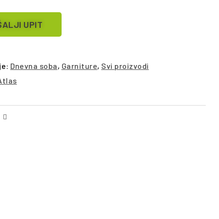
ALJI UPIT
je:
Dnevna soba
,
Garniture
,
Svi proizvodi
Atlas
Facebook
Email
ŠALJI UPIT
POŠALJI UPIT