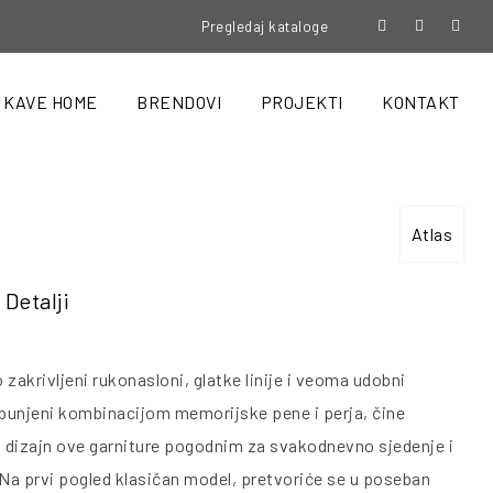
Pregledaj kataloge
KAVE HOME
BRENDOVI
PROJEKTI
KONTAKT
Atlas
Detalji
 zakrivljeni rukonasloni, glatke linije i veoma udobni
spunjeni kombinacijom memorijske pene i perja, čine
i dizajn ove garniture pogodnim za svakodnevno sjedenje i
 Na prvi pogled klasičan model, pretvoriće se u poseban