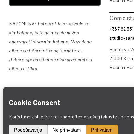
Bosna i He
Como st
NAPOMENA:
Fotografije proizvoda su
+387 62 351
simbolične, boje ne moraju nužno
studio-sa
odgovarati stvarnim bojama. Navedene
Radićeva 2
cijene su informativnog karaktera.
71000 Sara
Dekoracije na slikama nisu uračunate u
Bosna i He
cijenu artikla
.