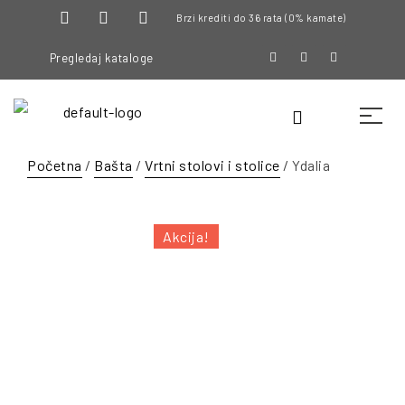
Brzi krediti do 36 rata (0% kamate)
Pregledaj kataloge
Početna
/
Bašta
/
Vrtni stolovi i stolice
/ Ydalia
Akcija!