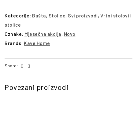
Kategorije:
Bašta
,
Stolice
,
Svi proizvodi
,
Vrtni stolovi i
stolice
Oznake:
Mjesečna akcija
,
Novo
Brands:
Kave Home
Facebook
Email
Share:
Povezani proizvodi