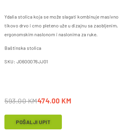
Ydalia stolica koja se može slagati kombinuje masivno
tikovo drvo i crno pleteno uže u dizajnu sa zaobljenim,
ergonomskim naslonom i naslonima za ruke.
Baštinska stolica
SKU: J0600076JJ01
593.00
KM
474.00
KM
POŠALJI UPIT