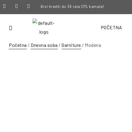
Brzi krediti do 36 rata (0% kamate)
POČETNA
Početna
/
Dnevna soba
/
Garniture
/ Modena