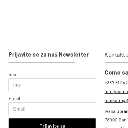
Prijavite se za naš Newsletter
Kontakt 
Como sa
Ime
+387 51 942
info@como
Email
marketing
Ivana Gora
78000 Banj
Prijavite se