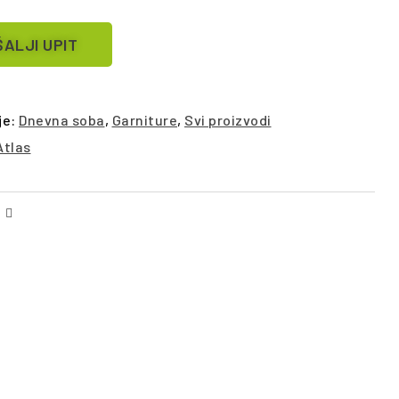
ALJI UPIT
je:
Dnevna soba
,
Garniture
,
Svi proizvodi
Atlas
Facebook
Email
ŠALJI UPIT
POŠALJI UPIT