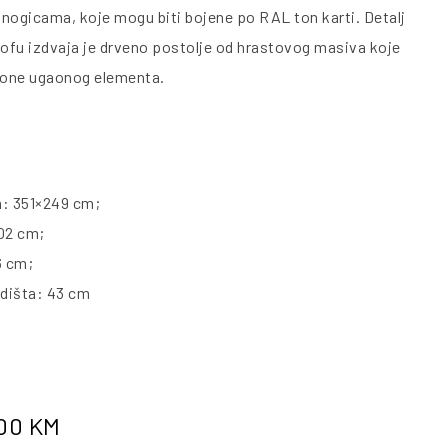
nogicama, koje mogu biti bojene po RAL ton karti. Detalj
sofu izdvaja je drveno postolje od hrastovog masiva koje
lone ugaonog elementa.
a: 351×249 cm;
02 cm;
6 cm;
edišta: 43 cm
.00
KM