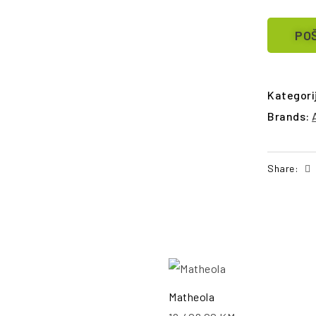
POŠ
Kategori
Brands:
Share:
POŠALJI UPIT
PO
Matheola