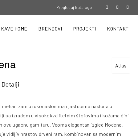
Pregledaj kataloge
KAVE HOME
BRENDOVI
PROJEKTI
KONTAKT
ena
Atlas
Detalji
i mehanizam u rukonaslonima i jastucima naslona u
ji sa izradom u visokokvalitetnim štofovima i kožama čini
 ovu ugaonu garnituru. Veoma elegantan izgled Modene,
je vidljiv hrastov drveni ram, kombinovan sa modernim