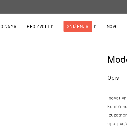
O NAMA
PROIZVODI
SNIŽENJA
NOVO
Mod
Opis
Inovativn
kombinaci
izuzetnom
upotpunju