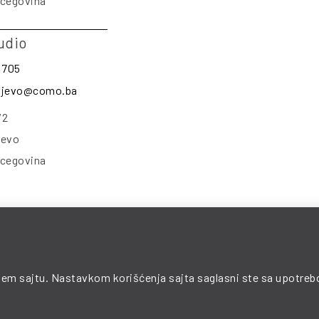
rcegovina
udio
 705
rajevo@como.ba
/2
jevo
rcegovina
© 2025 COMO. All Rights Reserved