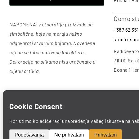
Bosna i He
Como st
NAPOMENA:
Fotografije proizvoda su
+387 62 351
simbolične, boje ne moraju nužno
studio-sa
odgovarati stvarnim bojama. Navedene
Radićeva 2
cijene su informativnog karaktera.
71000 Sara
Dekoracije na slikama nisu uračunate u
Bosna i He
cijenu artikla
.