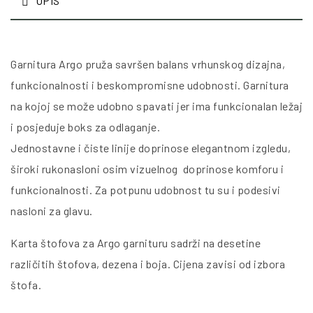
OPIS
Garnitura Argo pruža savršen balans vrhunskog dizajna,
funkcionalnosti i beskompromisne udobnosti. Garnitura
na kojoj se može udobno spavati jer ima funkcionalan ležaj
i posjeduje boks za odlaganje.
Jednostavne i čiste linije doprinose elegantnom izgledu,
široki rukonasloni osim vizuelnog doprinose komforu i
funkcionalnosti. Za potpunu udobnost tu su i podesivi
nasloni za glavu.
Karta štofova za Argo garnituru sadrži na desetine
različitih štofova, dezena i boja. Cijena zavisi od izbora
štofa.