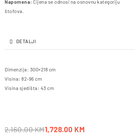
Napomena:
Cijena se odnosi na osnovnu kategoriju
štofova.
DETALJI
Dimenzija: 300×218 cm
Visina: 82-96 cm
Visina sjedišta: 43 cm
2,160.00
KM
1,728.00
KM