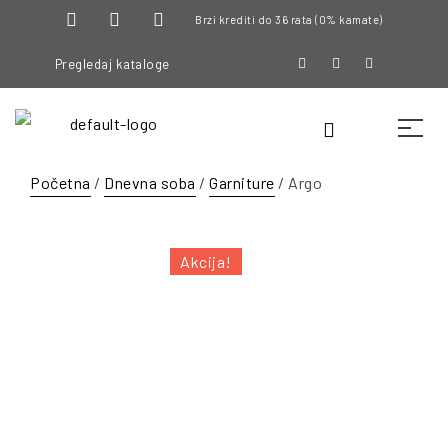
Brzi krediti do 36 rata (0% kamate)
Pregledaj kataloge
Početna
/
Dnevna soba
/
Garniture
/ Argo
Akcija!