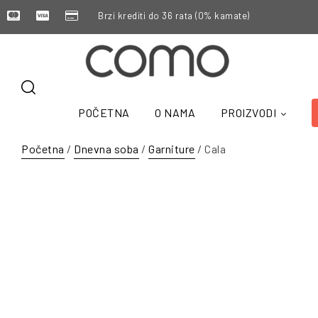
Brzi krediti do 36 rata (0% kamate)
POČETNA
O NAMA
PROIZVODI
Početna
/
Dnevna soba
/
Garniture
/ Cala