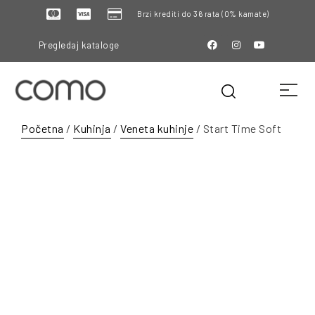
Brzi krediti do 36 rata (0% kamate)
Pregledaj kataloge
Početna
/
Kuhinja
/
Veneta kuhinje
/ Start Time Soft