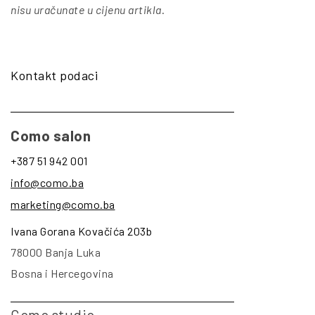
nisu uračunate u cijenu artikla
.
Kontakt podaci
Como salon
+387 51 942 001
info@como.ba
marketing@como.ba
Ivana Gorana Kovačića 203b
78000 Banja Luka
Bosna i Hercegovina
Como studio