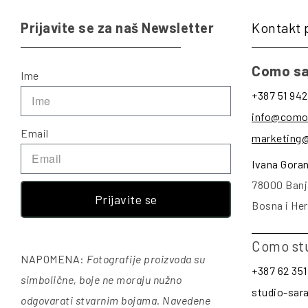
Prijavite se za naš Newsletter
Kontakt 
Como sa
Ime
+387 51 942
info@como
Email
marketing
Ivana Gora
78000 Banj
Prijavite se
Bosna i He
Como st
NAPOMENA:
Fotografije proizvoda su
+387 62 351
simbolične, boje ne moraju nužno
studio-sa
odgovarati stvarnim bojama. Navedene