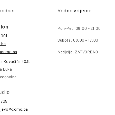
podaci
Radno vrijeme
lon
Pon-Pet: 08:00 – 21:00
 001
Subota: 08:00 – 17:00
.ba
@como.ba
Nedjelja: ZATVORENO
na Kovačića 203b
a Luka
rcegovina
udio
 705
rajevo@como.ba