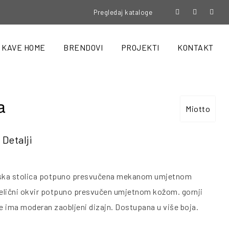
Pregledaj kataloge
KAVE HOME
BRENDOVI
PROJEKTI
KONTAKT
a
Miotto
Detalji
jska stolica potpuno presvučena mekanom umjetnom
lični okvir potpuno presvučen umjetnom kožom. gornji
ce ima moderan zaobljeni dizajn. Dostupana u više boja.