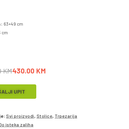
a: 63×49 cm
3 cm
0
KM
430.00
KM
ALJI UPIT
je:
Svi proizvodi
,
Stolice
,
Trpezarija
Do isteka zaliha