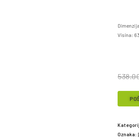
Dimenzij
Visina: 6
538.0
POŠ
Kategori
Oznaka: