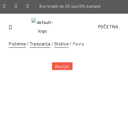
Brzi krediti do 36 rata (0% kamate)
POČETNA
Početna
/
Trpezarija
/
Stolice
/ Pavia
Akcija!