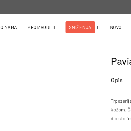
O NAMA
PROIZVODI
SNIŽENJA
NOVO
Pavi
Opis
Trpezari
kožom. Če
dio stoli