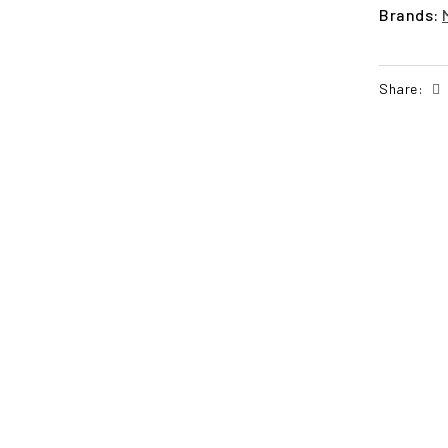
Brands:
Share:
POŠALJI UPIT
PO