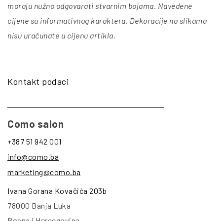
moraju nužno odgovarati stvarnim bojama. Navedene
cijene su informativnog karaktera. Dekoracije na slikama
nisu uračunate u cijenu artikla
.
Kontakt podaci
Como salon
+387 51 942 001
info@como.ba
marketing@como.ba
Ivana Gorana Kovačića 203b
78000 Banja Luka
Bosna i Hercegovina