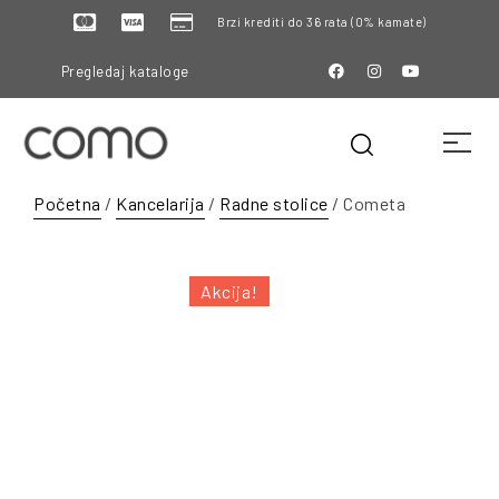
Brzi krediti do 36 rata (0% kamate)
Pregledaj kataloge
Početna
/
Kancelarija
/
Radne stolice
/ Cometa
Akcija!