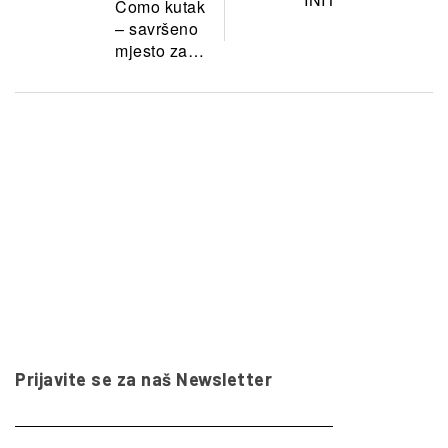
Como kutak
– savršeno
mjesto za
odmor i
predah
Prijavite se za naš Newsletter