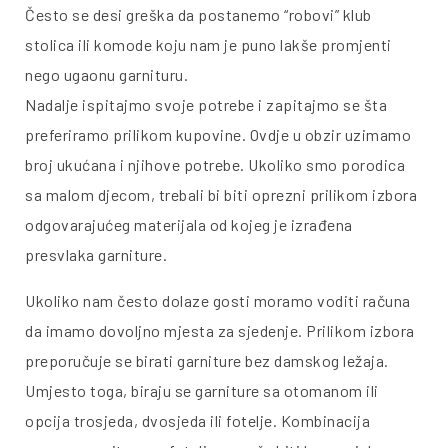
Često se desi greška da postanemo “robovi” klub
stolica ili komode koju nam je puno lakše promjenti
nego ugaonu garnituru.
Nadalje ispitajmo svoje potrebe i zapitajmo se šta
preferiramo prilikom kupovine. Ovdje u obzir uzimamo
broj ukućana i njihove potrebe. Ukoliko smo porodica
sa malom djecom, trebali bi biti oprezni prilikom izbora
odgovarajućeg materijala od kojeg je izrađena
presvlaka garniture.
Ukoliko nam često dolaze gosti moramo voditi računa
da imamo dovoljno mjesta za sjedenje. Prilikom izbora
preporučuje se birati garniture bez damskog ležaja.
Umjesto toga, biraju se garniture sa otomanom ili
opcija trosjeda, dvosjeda ili fotelje. Kombinacija