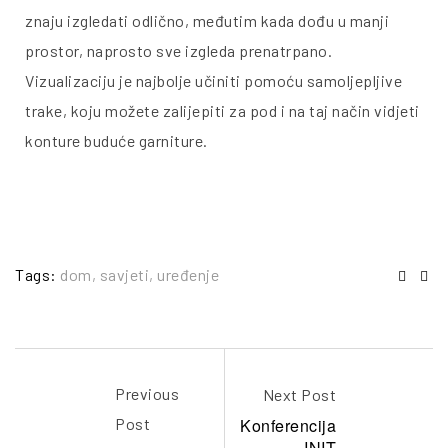
znaju izgledati odlično, međutim kada dođu u manji
prostor, naprosto sve izgleda prenatrpano.
Vizualizaciju je najbolje učiniti pomoću samoljepljive
trake, koju možete zalijepiti za pod i na taj način vidjeti
konture buduće garniture.
Tags:
dom
,
savjeti
,
uređenje
Face
Em
Previous
Next Post
Konferencija
Post
INIT