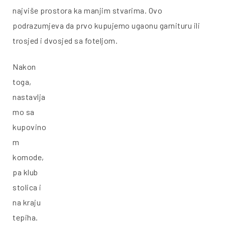
najviše prostora ka manjim stvarima. Ovo
podrazumjeva da prvo kupujemo ugaonu garnituru ili
trosjed i dvosjed sa foteljom.
Nakon
toga,
nastavlja
mo sa
kupovino
m
komode,
pa klub
stolica i
na kraju
tepiha.