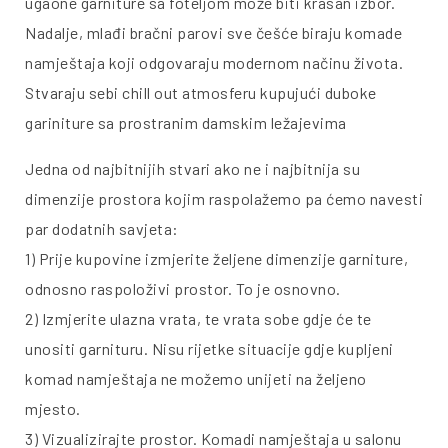
ugaone garniture sa foteljom može biti krasan izbor.
Nadalje, mlađi bračni parovi sve češće biraju komade
namještaja koji odgovaraju modernom načinu života.
Stvaraju sebi chill out atmosferu kupujući duboke
gariniture sa prostranim damskim ležajevima
Jedna od najbitnijih stvari ako ne i najbitnija su
dimenzije prostora kojim raspolažemo pa ćemo navesti
par dodatnih savjeta:
1) Prije kupovine izmjerite željene dimenzije garniture,
odnosno raspoloživi prostor. To je osnovno.
2) Izmjerite ulazna vrata, te vrata sobe gdje će te
unositi garnituru. Nisu rijetke situacije gdje kupljeni
komad namještaja ne možemo unijeti na željeno
mjesto.
3) Vizualizirajte prostor. Komadi namještaja u salonu