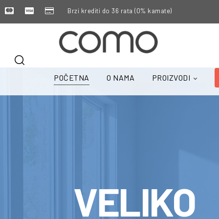
Brzi krediti do 36 rata (0% kamate)
POČETNA
O NAMA
PROIZVODI
VELIKO