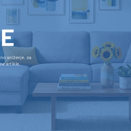
JE
tno sniženje, sa
e artikle.