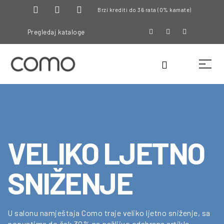
Brzi krediti do 36 rata (0% kamate)
Pregledaj kataloge
VELIKO LJETNO
SNIŽENJE
U salonu namještaja Como traje veliko ljetno sniženje, sa
popustima do čak 30% na pažljivo odabrane artikle.