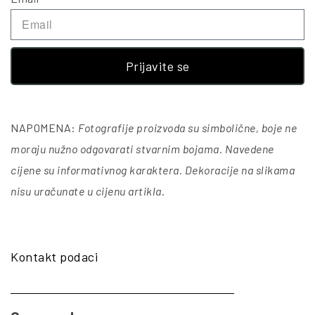
Prijavite se
NAPOMENA:
Fotografije proizvoda su simbolične, boje ne
moraju nužno odgovarati stvarnim bojama. Navedene
cijene su informativnog karaktera. Dekoracije na slikama
nisu uračunate u cijenu artikla
.
Kontakt podaci