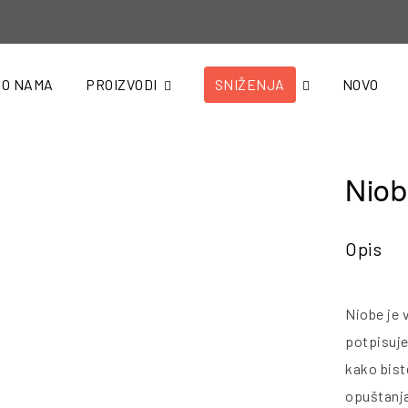
O NAMA
PROIZVODI
SNIŽENJA
NOVO
Nio
Opis
Niobe je 
potpisuje
kako bist
opuštanja