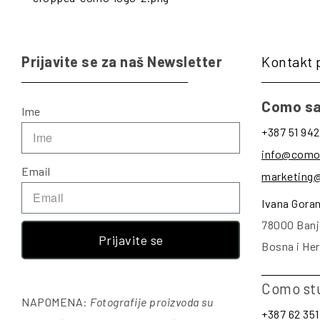
Prijavite se za naš Newsletter
Kontakt 
Como sa
Ime
+387 51 942
info@como
Email
marketing
Ivana Gora
78000 Banj
Prijavite se
Bosna i He
Como st
NAPOMENA:
Fotografije proizvoda su
+387 62 351