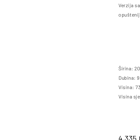
Verzija s
opuštenij
Širina: 2
Dubina: 
Visina: 7
Visina sj
4,335