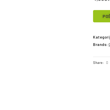
POŠ
Kategori
Brands:
Share:
POŠALJI UPIT
PO