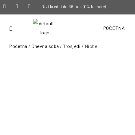
Brzi krediti do 36 rata (0% kamate)
POČETNA
Početna
/
Dnevna soba
/
Trosjedi
/ Niobe