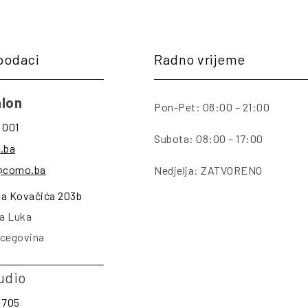
podaci
Radno vrijeme
lon
Pon-Pet: 08:00 – 21:00
 001
Subota: 08:00 – 17:00
.ba
@como.ba
Nedjelja: ZATVORENO
na Kovačića 203b
a Luka
rcegovina
udio
 705