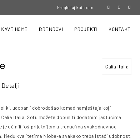
Pregledaj kataloge
KAVE HOME
BRENDOVI
PROJEKTI
KONTAKT
be
Calia Italia
Detalji
veliki, udoban i dobrodošao komad namještaja koji
 Calia Italia. Sofu možete dopuniti dodatnim jastucima
e je učinili još prijatnijom u trenucima svakodnevnog
. Među kvalitetima Niobe-a svakako treba istaći udobnost.