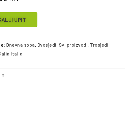
ALJI UPIT
je:
Dnevna soba
,
Dvosjedi
,
Svi proizvodi
,
Trosjedi
Calia Italia
Facebook
Email
ŠALJI UPIT
POŠALJI UPIT