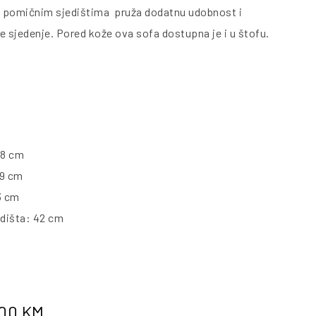
a pomičnim sjedištima pruža dodatnu udobnost i
e sjedenje. Pored kože ova sofa dostupna je i u štofu.
08 cm
99 cm
3 cm
edišta: 42 cm
.00
KM