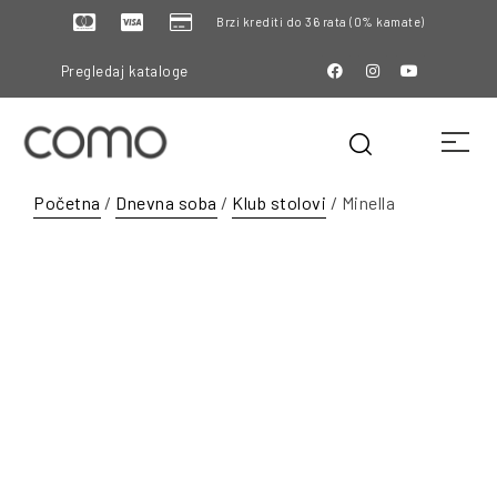
Brzi krediti do 36 rata (0% kamate)
Pregledaj kataloge
Početna
/
Dnevna soba
/
Klub stolovi
/ Minella