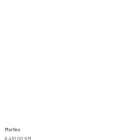
Morfeo
6,410.00
KM