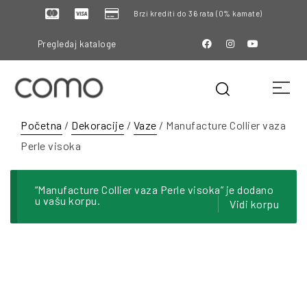
Brzi krediti do 36 rata (0% kamate)
Pregledaj kataloge
Početna
/
Dekoracije
/
Vaze
/ Manufacture Collier vaza
Perle visoka
“Manufacture Collier vaza Perle visoka” je dodano
u vašu korpu.
Vidi korpu