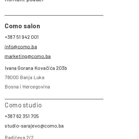
Como salon
+387 51 942 001
info@como.ba
marketing@como.ba
Ivana Gorana Kovačića 203b
78000 Banja Luka
Bosna i Hercegovina
Como studio
+387 62 351 705
studio-sarajevo@como.ba
Radićeva 2/2