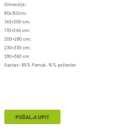
Dimenzije:
80x150cm;
140×200 cm;
170×240 cm;
200×280 cm;
230×330 cm;
280×360 cm
Sastav: 85% Pamuk, 15% poliester
POŠALJI UPIT