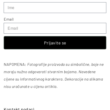
Email
Prijavite se
NAPOMENA:
Fotografije proizvoda su simbolične, boje ne
moraju nužno odgovarati stvarnim bojama. Navedene
cijene su informativnog karaktera. Dekoracije na slikama
nisu uračunate u cijenu artikla
.
Kontakt podaci