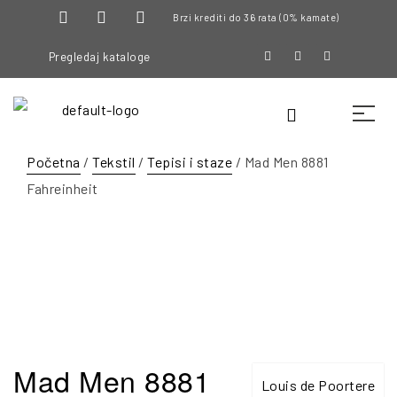
Brzi krediti do 36 rata (0% kamate)
Pregledaj kataloge
Početna
/
Tekstil
/
Tepisi i staze
/ Mad Men 8881
Fahreinheit
Mad Men 8881
Louis de Poortere