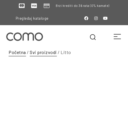
Brzi krediti do 36 rata (0% kamate)
Pregledaj kataloge
Početna
/
Svi proizvodi
/ Litto