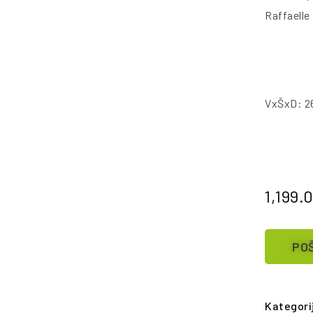
Raffaelle
VxŠxD: 2
1,199.
POŠ
Kategori