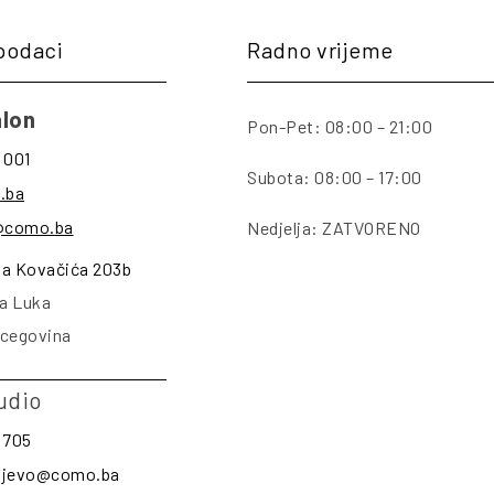
podaci
Radno vrijeme
lon
Pon-Pet: 08:00 – 21:00
 001
Subota: 08:00 – 17:00
.ba
@como.ba
Nedjelja: ZATVORENO
na Kovačića 203b
a Luka
rcegovina
udio
 705
rajevo@como.ba