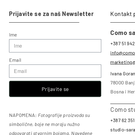
Prijavite se za naš Newsletter
Kontakt 
Como sa
Ime
+387 51 942
info@como
Email
marketing
Ivana Gora
78000 Banj
Prijavite se
Bosna i He
Como st
NAPOMENA:
Fotografije proizvoda su
+387 62 351
simbolične, boje ne moraju nužno
studio-sa
odgovarati stvarnim bojama. Navedene