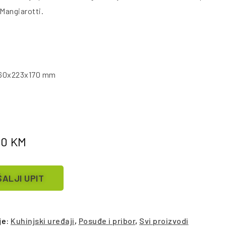
 Mangiarotti.
60x223x170 mm
00
KM
ALJI UPIT
je:
Kuhinjski uređaji
,
Posuđe i pribor
,
Svi proizvodi