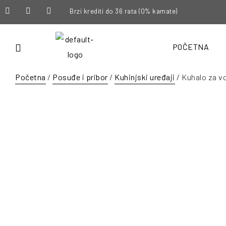
Brzi krediti do 36 rata (0% kamate)
POČETNA
Početna
/
Posuđe i pribor
/
Kuhinjski uređaji
/ Kuhalo za v