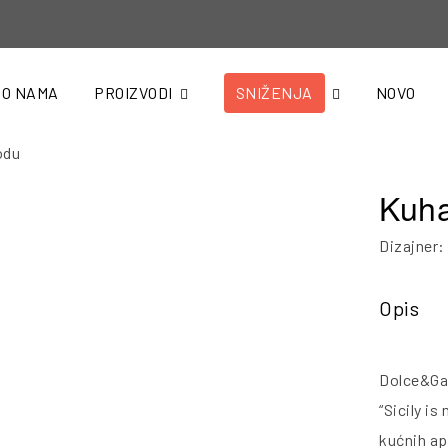
O NAMA
PROIZVODI
SNIŽENJA
NOVO
odu
Kuha
Dizajner:
Opis
Dolce&Gab
“Sicily is
kućnih ap