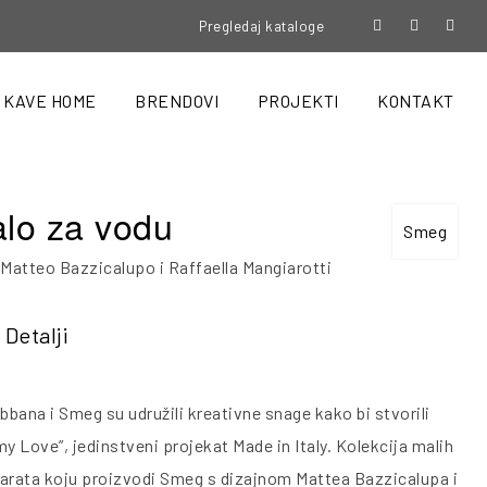
Pregledaj kataloge
KAVE HOME
BRENDOVI
PROJEKTI
KONTAKT
lo za vodu
Smeg
 Matteo Bazzicalupo i Raffaella Mangiarotti
Detalji
bana i Smeg su udružili kreativne snage kako bi stvorili
 my Love”, jedinstveni projekat Made in Italy. Kolekcija malih
arata koju proizvodi Smeg s dizajnom Mattea Bazzicalupa i