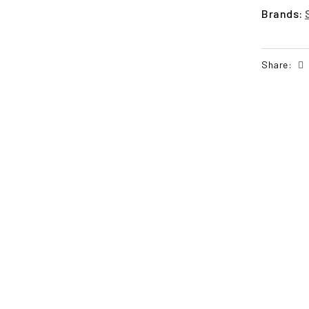
Brands:
Share:
POŠALJI UPIT
PO