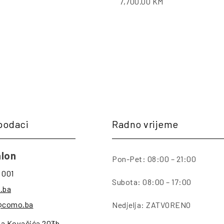
7,700.00
KM
podaci
Radno vrijeme
lon
Pon-Pet: 08:00 – 21:00
 001
Subota: 08:00 – 17:00
.ba
@como.ba
Nedjelja: ZATVORENO
na Kovačića 203b