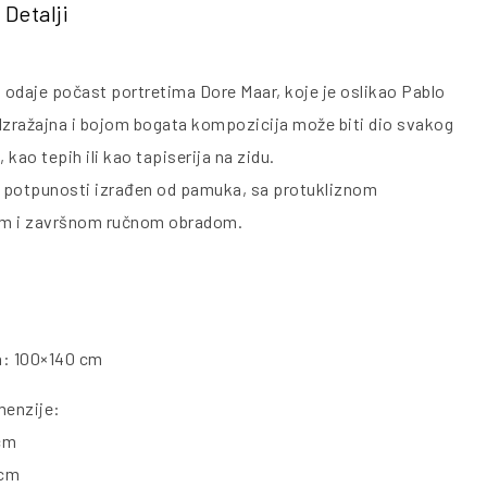
Detalji
i odaje počast portretima Dore Maar, koje je oslikao Pablo
Izražajna i bojom bogata kompozicija može biti dio svakog
, kao tepih ili kao tapiserija na zidu.
u potpunosti izrađen od pamuka, sa protukliznom
m i završnom ručnom obradom.
a: 100×140 cm
menzije:
cm
 cm