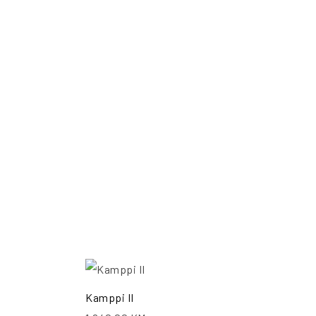
ŠALJI UPIT
POŠALJI UPIT
Kamppi II