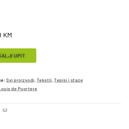
0
KM
ALJI UPIT
je:
Svi proizvodi
,
Tekstil
,
Tepisi i staze
Louis de Poortere
Facebook
Email