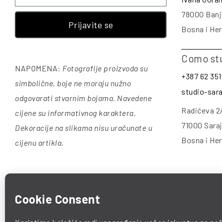
78000 Banj
Prijavite se
Bosna i He
Como st
NAPOMENA:
Fotografije proizvoda su
+387 62 351
simbolične, boje ne moraju nužno
studio-sa
odgovarati stvarnim bojama. Navedene
Radićeva 2
cijene su informativnog karaktera.
71000 Sara
Dekoracije na slikama nisu uračunate u
Bosna i He
cijenu artikla
.