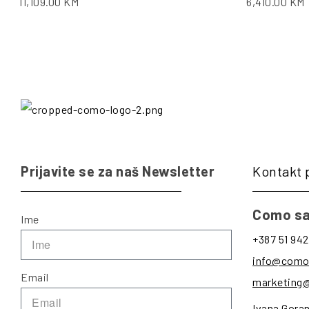
11,109.00
KM
6,410.00
KM
Prijavite se za naš Newsletter
Kontakt 
Como sa
Ime
+387 51 942
info@como
Email
marketing
Ivana Gora