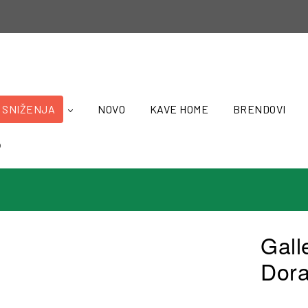
SNIŽENJA
NOVO
KAVE HOME
BRENDOVI
o
Gall
Dor