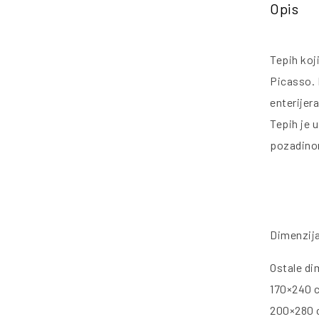
Opis
Tepih koj
Picasso. 
enterijera
Tepih je 
pozadino
Dimenzij
Ostale di
170×240 
200×280