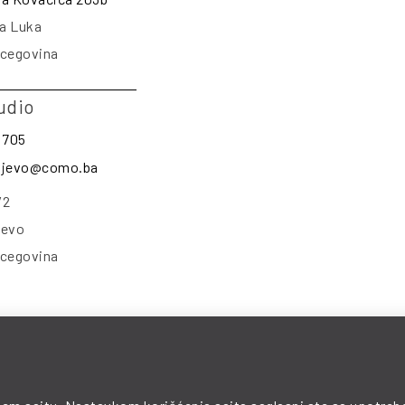
a Luka
rcegovina
udio
 705
rajevo@como.ba
/2
jevo
rcegovina