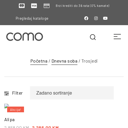
Brzi krediti do 36 rata (0% kamate)
Pregledaj kataloge
Početna
/
Dnevna soba
/ Trosjedi
Filter
Akcija!
Alipa
2,858.00
KM
2,286.00
KM