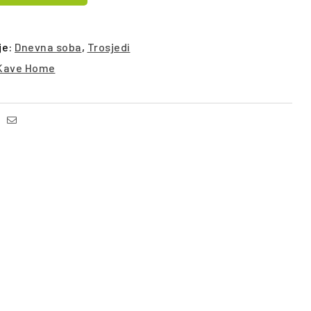
je:
Dnevna soba
,
Trosjedi
Kave Home
Facebook
Email