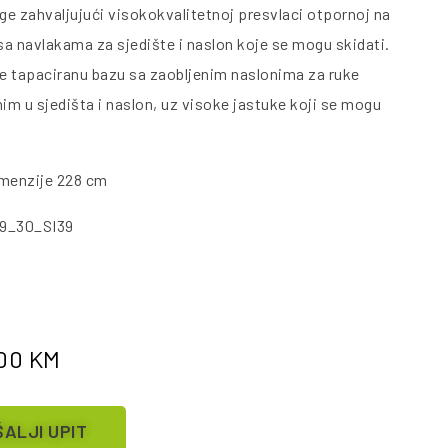
ige zahvaljujući visokokvalitetnoj presvlaci otpornoj na
 sa navlakama za sjedište i naslon koje se mogu skidati.
 tapaciranu bazu sa zaobljenim naslonima za ruke
nim u sjedišta i naslon, uz visoke jastuke koji se mogu
dmenzije 228 cm
9_30_SI39
.00
KM
ALJI UPIT