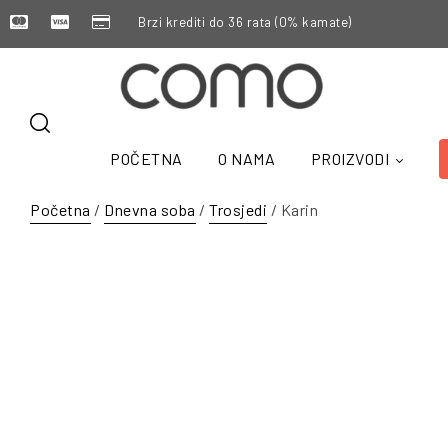
Brzi krediti do 36 rata (0% kamate)
POČETNA
O NAMA
PROIZVODI
Početna
/
Dnevna soba
/
Trosjedi
/ Karin