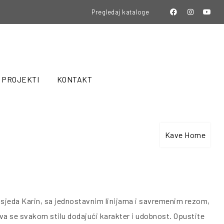
Pregledaj kataloge
PROJEKTI
KONTAKT
n
Kave Home
osjeda Karin, sa jednostavnim linijama i savremenim rezom,
va se svakom stilu dodajući karakter i udobnost. Opustite