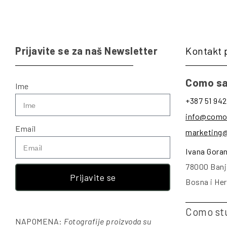
Prijavite se za naš Newsletter
Kontakt 
Como sa
Ime
+387 51 942
info@como
Email
marketing
Ivana Gora
78000 Banj
Prijavite se
Bosna i He
Como st
NAPOMENA:
Fotografije proizvoda su