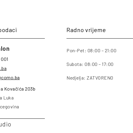
podaci
Radno vrijeme
lon
Pon-Pet: 08:00 – 21:00
 001
Subota: 08:00 – 17:00
.ba
@como.ba
Nedjelja: ZATVORENO
na Kovačića 203b
a Luka
rcegovina
udio