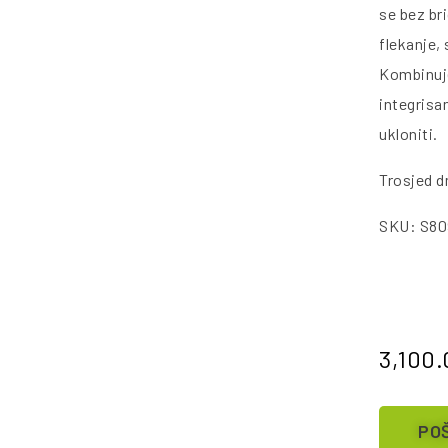
se bez br
flekanje,
Kombinuje
integrisa
ukloniti.
Trosjed 
SKU: S80
3,100
POŠ