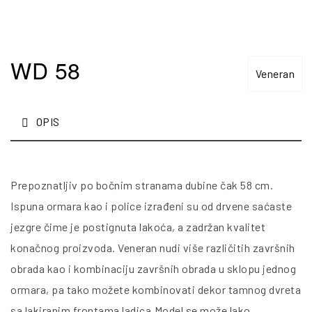
WD 58
Veneran
OPIS
Prepoznatljiv po bočnim stranama dubine čak 58 cm.
Ispuna ormara kao i police izrađeni su od drvene saćaste
jezgre čime je postignuta lakoća, a zadržan kvalitet
konačnog proizvoda. Veneran nudi više različitih završnih
obrada kao i kombinaciju završnih obrada u sklopu jednog
ormara, pa tako možete kombinovati dekor tamnog dvreta
sa lakiranim frontama ladica.Model se može lako