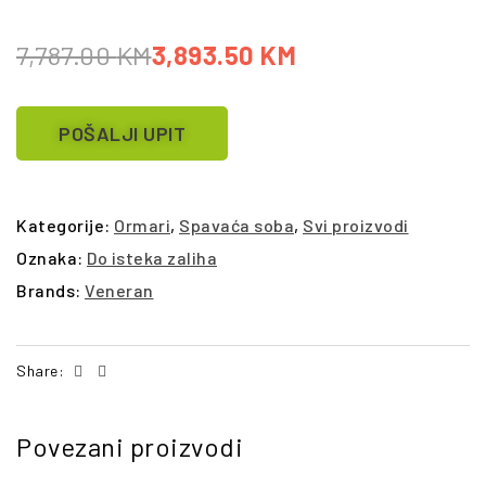
7,787.00
KM
3,893.50
KM
POŠALJI UPIT
Kategorije:
Ormari
,
Spavaća soba
,
Svi proizvodi
Oznaka:
Do isteka zaliha
Brands:
Veneran
Facebook
Email
Share:
Povezani proizvodi