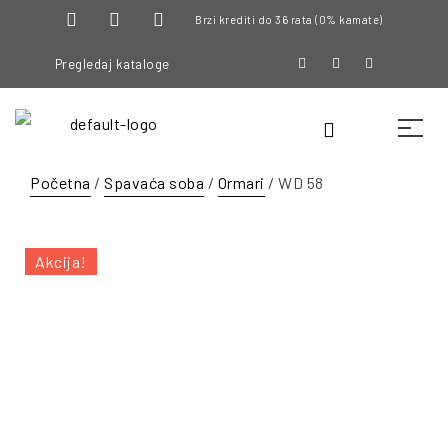
Brzi krediti do 36 rata (0% kamate)
Pregledaj kataloge
Početna
/
Spavaća soba
/
Ormari
/ WD 58
Akcija!