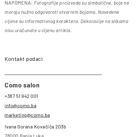
NAPOMENA:
Fotografije proizvoda su simbolične, boje ne
moraju nužno odgovarati stvarnim bojama. Navedene
cijene su informativnog karaktera. Dekoracije na slikama
nisu uračunate u cijenu artikla
.
Kontakt podaci
Como salon
+387 51 942 001
info@como.ba
marketing@como.ba
Ivana Gorana Kovačića 203b
78000 Banja Luka