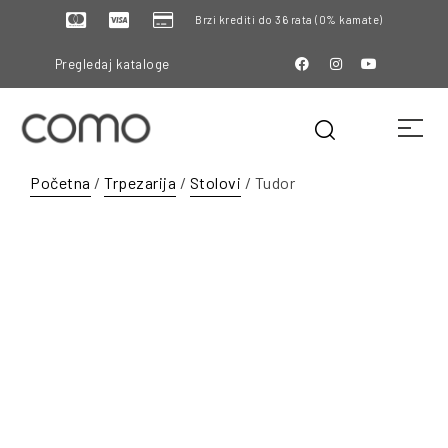
Brzi krediti do 36 rata (0% kamate)
Pregledaj kataloge
Početna
/
Trpezarija
/
Stolovi
/ Tudor