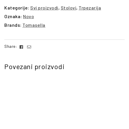
Kategorije:
Svi proizvodi
,
Stolovi
,
Trpezarija
Oznaka:
Novo
Brands:
Tomasella
Facebook
Email
Share:
Povezani proizvodi