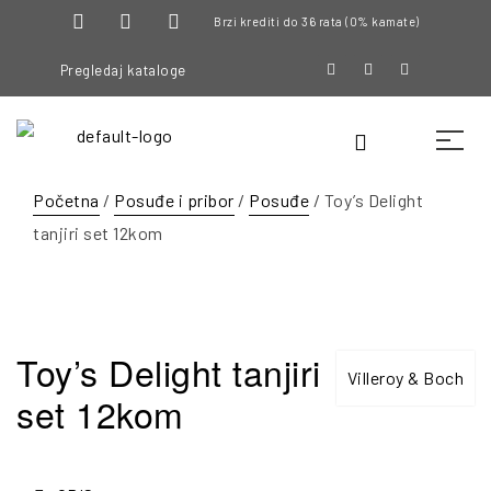
Brzi krediti do 36 rata (0% kamate)
Pregledaj kataloge
Početna
/
Posuđe i pribor
/
Posuđe
/ Toy’s Delight
tanjiri set 12kom
Toy’s Delight tanjiri
Villeroy & Boch
set 12kom