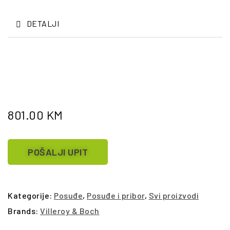
DETALJI
801.00
KM
POŠALJI UPIT
Kategorije:
Posuđe
,
Posuđe i pribor
,
Svi proizvodi
Brands:
Villeroy & Boch