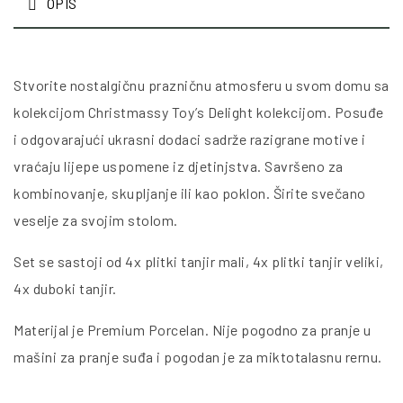
OPIS
Stvorite nostalgičnu prazničnu atmosferu u svom domu sa
kolekcijom Christmassy Toy’s Delight kolekcijom. Posuđe
i odgovarajući ukrasni dodaci sadrže razigrane motive i
vraćaju lijepe uspomene iz djetinjstva. Savršeno za
kombinovanje, skupljanje ili kao poklon. Širite svečano
veselje za svojim stolom.
Set se sastoji od 4x plitki tanjir mali, 4x plitki tanjir veliki,
4x duboki tanjir.
Materijal je Premium Porcelan. Nije pogodno za pranje u
mašini za pranje suđa i pogodan je za miktotalasnu rernu.