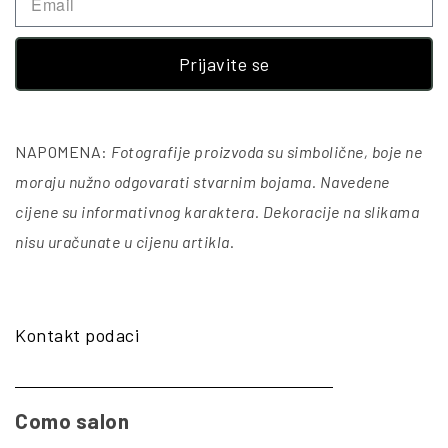
Prijavite se
NAPOMENA:
Fotografije proizvoda su simbolične, boje ne
moraju nužno odgovarati stvarnim bojama. Navedene
cijene su informativnog karaktera. Dekoracije na slikama
nisu uračunate u cijenu artikla
.
Kontakt podaci
Como salon