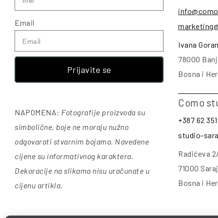
info@como
Email
marketing
Ivana Gora
78000 Banj
Prijavite se
Bosna i He
Como st
NAPOMENA:
Fotografije proizvoda su
+387 62 351
simbolične, boje ne moraju nužno
studio-sa
odgovarati stvarnim bojama. Navedene
Radićeva 2
cijene su informativnog karaktera.
71000 Sara
Dekoracije na slikama nisu uračunate u
Bosna i He
cijenu artikla
.