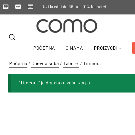
Brzi krediti do 36 rata (0% kamate)
POČETNA
O NAMA
PROIZVODI
Početna
/
Dnevna soba
/
Taburei
/ Timeout
“Timeout” je dodano u vašu korpu.