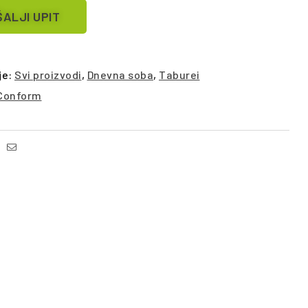
ALJI UPIT
je:
Svi proizvodi
,
Dnevna soba
,
Taburei
Conform
Facebook
Email