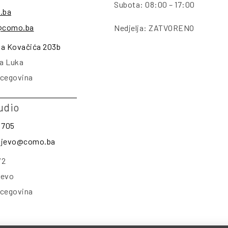
Subota: 08:00 – 17:00
.ba
@como.ba
Nedjelja: ZATVORENO
na Kovačića 203b
a Luka
rcegovina
udio
 705
rajevo@como.ba
/2
jevo
rcegovina