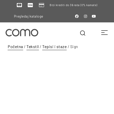
Brzi krediti do 36 rata (0% kamate)
Pregledaj kataloge
Početna
/
Tekstil
/
Tepisi i staze
/ Sign