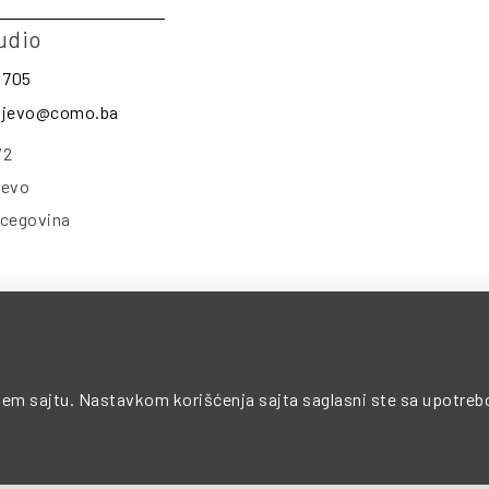
udio
 705
rajevo@como.ba
/2
jevo
rcegovina
© 2025 COMO. All Rights Reserved