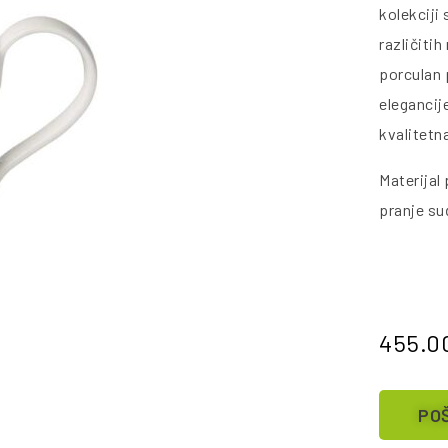
kolekcij
različiti
porculan 
elegancije
kvalitetn
Materijal
pranje su
455.0
POŠ