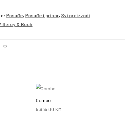
je:
Posuđe
,
Posuđe i pribor
,
Svi proizvodi
Villeroy & Boch
Facebook
Email
ŠALJI UPIT
POŠALJI UPIT
Combo
5,635.00
KM