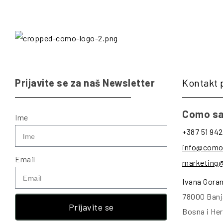
Prijavite se za naš Newsletter
Kontakt 
Como sa
Ime
+387 51 942
info@como
Email
marketing
Ivana Gora
78000 Banj
Prijavite se
Bosna i He