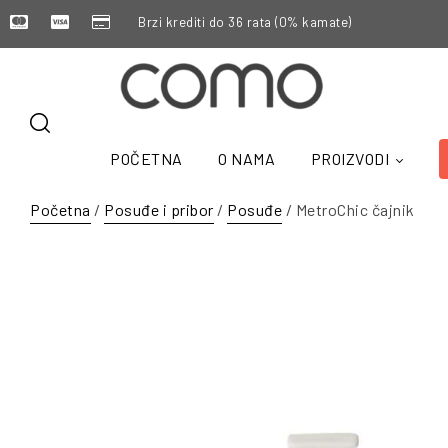
Brzi krediti do 36 rata (0% kamate)
POČETNA
O NAMA
PROIZVODI
Početna
/
Posuđe i pribor
/
Posuđe
/ MetroChic čajnik