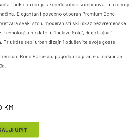
i suđa i poklona mogu se međusobno kombinovati na mnogo
h načina. Elegantan i posebno otporan Premium Bone
pretvara svaki sto u moderan stilski iskaz bezvremenske
. Tehnologija pozlate je “Inglaze Gold”, dugotrajna i
a. Priuštite sebi urban dizajn i oduševite svoje goste.
 premium Bone Porcelan, pogodan za pranje u mašini za
đa.
0
KM
ALJI UPIT