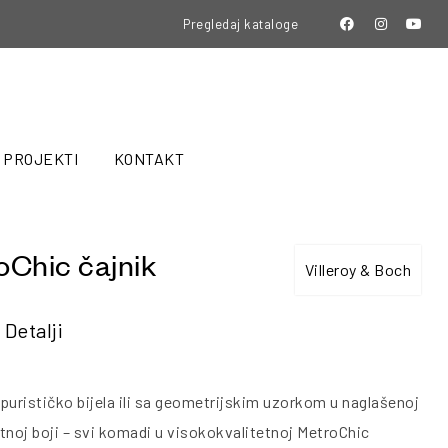
Pregledaj kataloge
PROJEKTI
KONTAKT
oChic čajnik
Villeroy & Boch
Detalji
e purističko bijela ili sa geometrijskim uzorkom u naglašenoj
latnoj boji – svi komadi u visokokvalitetnoj MetroChic