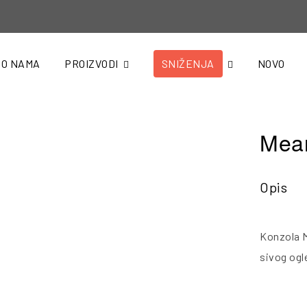
O NAMA
PROIZVODI
SNIŽENJA
NOVO
Mea
Opis
Konzola M
sivog ogl