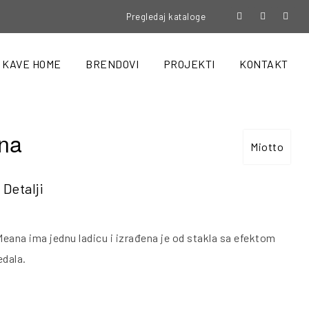
Pregledaj kataloge
KAVE HOME
BRENDOVI
PROJEKTI
KONTAKT
na
Miotto
Detalji
eana ima jednu ladicu i izrađena je od stakla sa efektom
edala.