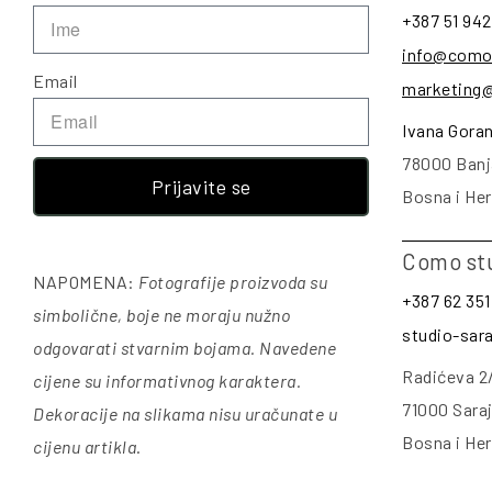
+387 51 942
info@como
Email
marketing
Ivana Gora
78000 Banj
Prijavite se
Bosna i He
Como st
NAPOMENA:
Fotografije proizvoda su
+387 62 351
simbolične, boje ne moraju nužno
studio-sa
odgovarati stvarnim bojama. Navedene
Radićeva 2
cijene su informativnog karaktera.
71000 Sara
Dekoracije na slikama nisu uračunate u
Bosna i He
cijenu artikla
.