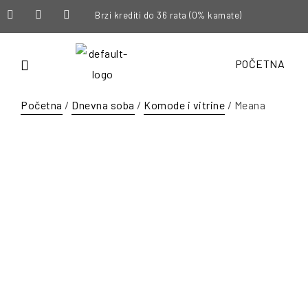
Brzi krediti do 36 rata (0% kamate)
POČETNA
Početna
/
Dnevna soba
/
Komode i vitrine
/ Meana