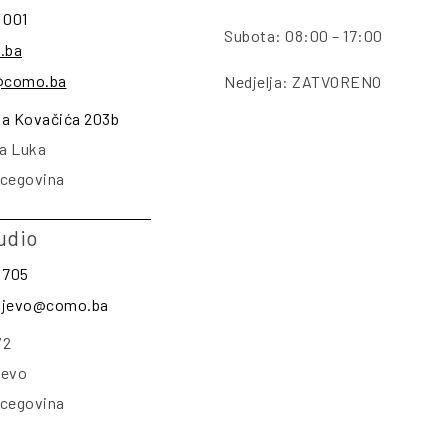
 001
Subota: 08:00 – 17:00
.ba
@como.ba
Nedjelja: ZATVORENO
na Kovačića 203b
a Luka
rcegovina
udio
 705
rajevo@como.ba
/2
jevo
rcegovina