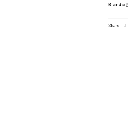
Brands:
Share:
POŠALJI UPIT
PO