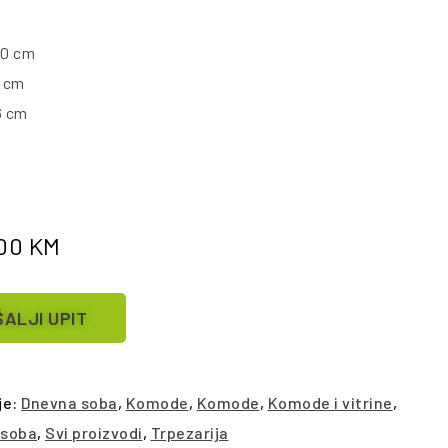
10 cm
6 cm
6 cm
.00
KM
ALJI UPIT
je:
Dnevna soba
,
Komode
,
Komode
,
Komode i vitrine
,
 soba
,
Svi proizvodi
,
Trpezarija