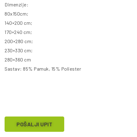
Dimenzije:
80x150cm;
140×200 cm;
170×240 cm;
200×280 cm;
230×330 cm;
280×360 cm
Sastav: 85% Pamuk, 15% Poliester
POŠALJI UPIT