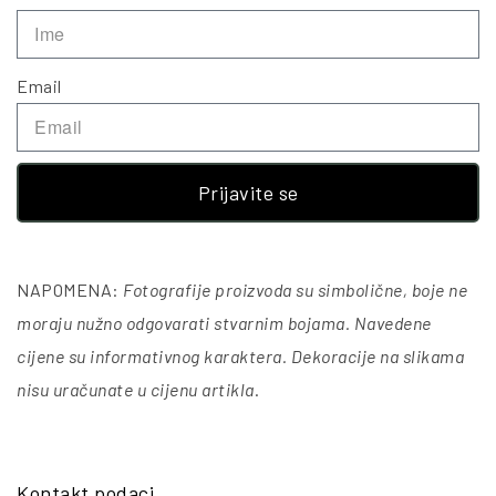
Email
Prijavite se
NAPOMENA:
Fotografije proizvoda su simbolične, boje ne
moraju nužno odgovarati stvarnim bojama. Navedene
cijene su informativnog karaktera. Dekoracije na slikama
nisu uračunate u cijenu artikla
.
Kontakt podaci