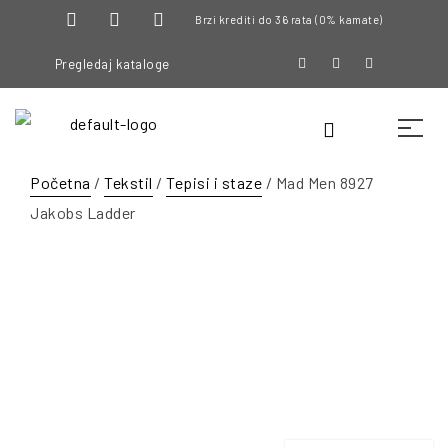
Brzi krediti do 36 rata (0% kamate)
Pregledaj kataloge
Početna
/
Tekstil
/
Tepisi i staze
/ Mad Men 8927
Jakobs Ladder