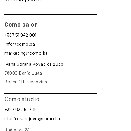
Como salon
+387 51 942 001
info@como.ba
marketing@como.ba
Ivana Gorana Kovačića 203b
78000 Banja Luka
Bosna i Hercegovina
Como studio
+387 62 351 705
studio-sarajevo@como.ba
Radićeva 2/2