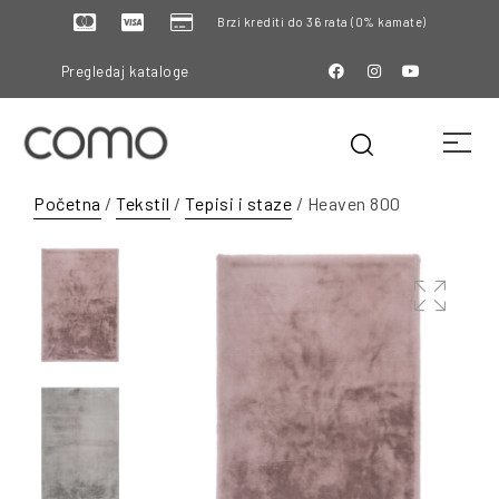
Brzi krediti do 36 rata (0% kamate)
Pregledaj kataloge
Početna
/
Tekstil
/
Tepisi i staze
/ Heaven 800
🔍