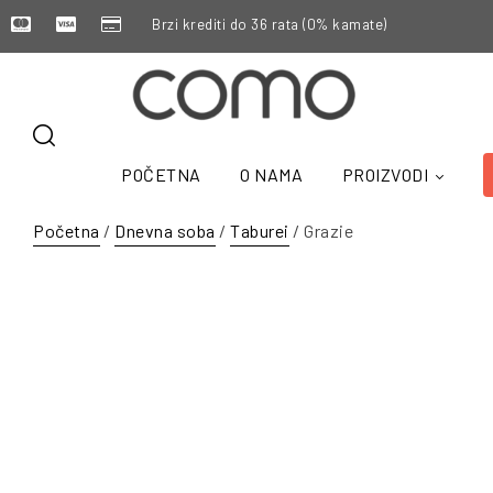
Brzi krediti do 36 rata (0% kamate)
POČETNA
O NAMA
PROIZVODI
Početna
/
Dnevna soba
/
Taburei
/ Grazie