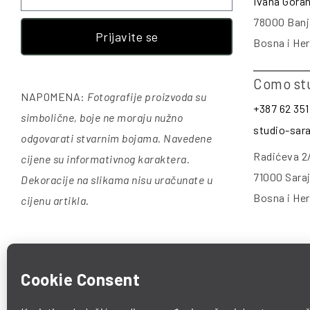
Ivana Gora
78000 Banj
Prijavite se
Bosna i He
Como st
NAPOMENA:
Fotografije proizvoda su
+387 62 351
simbolične, boje ne moraju nužno
studio-sa
odgovarati stvarnim bojama. Navedene
Radićeva 2
cijene su informativnog karaktera.
71000 Sara
Dekoracije na slikama nisu uračunate u
Bosna i He
cijenu artikla
.