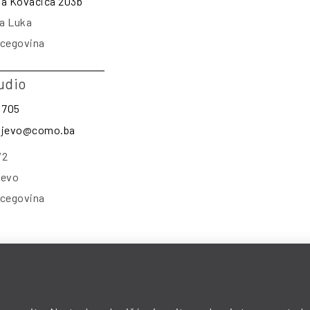
na Kovačića 203b
a Luka
rcegovina
udio
 705
rajevo@como.ba
/2
jevo
rcegovina