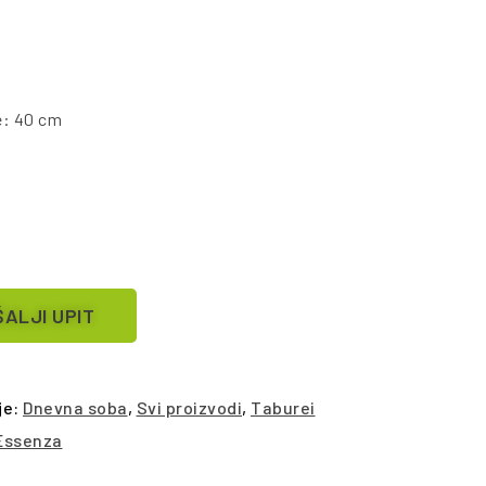
e: 40 cm
ALJI UPIT
je:
Dnevna soba
,
Svi proizvodi
,
Taburei
Essenza