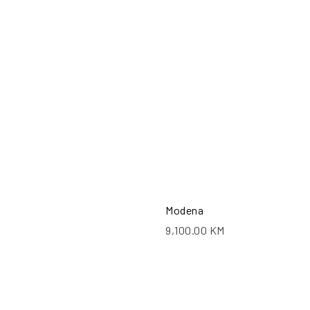
POŠALJI UPIT
PO
Modena
9,100.00
KM