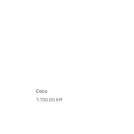
ŠALJI UPIT
POŠALJI UPIT
Coco
7,700.00
KM