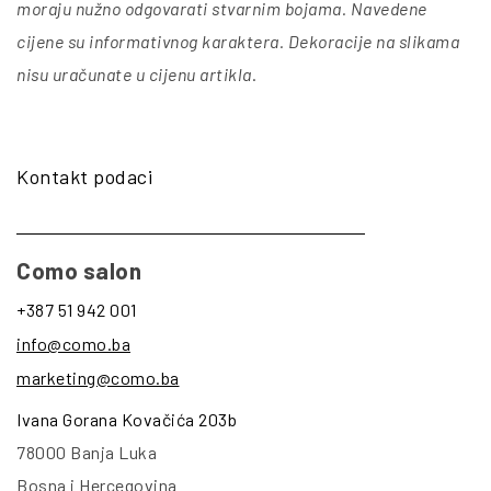
moraju nužno odgovarati stvarnim bojama. Navedene
cijene su informativnog karaktera. Dekoracije na slikama
nisu uračunate u cijenu artikla
.
Kontakt podaci
Como salon
+387 51 942 001
info@como.ba
marketing@como.ba
Ivana Gorana Kovačića 203b
78000 Banja Luka
Bosna i Hercegovina