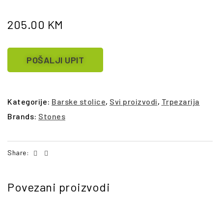
205.00
KM
POŠALJI UPIT
Kategorije:
Barske stolice
,
Svi proizvodi
,
Trpezarija
Brands:
Stones
Facebook
Email
Share:
Povezani proizvodi