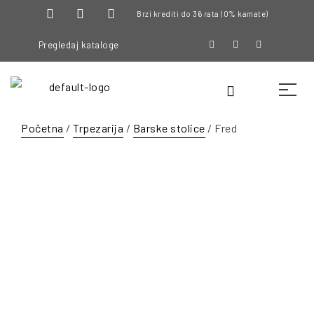
Brzi krediti do 36 rata (0% kamate)
Pregledaj kataloge
Početna
/
Trpezarija
/
Barske stolice
/ Fred