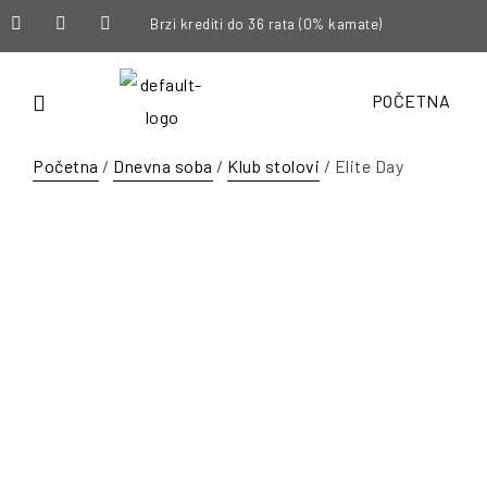
Brzi krediti do 36 rata (0% kamate)
POČETNA
Početna
/
Dnevna soba
/
Klub stolovi
/ Elite Day