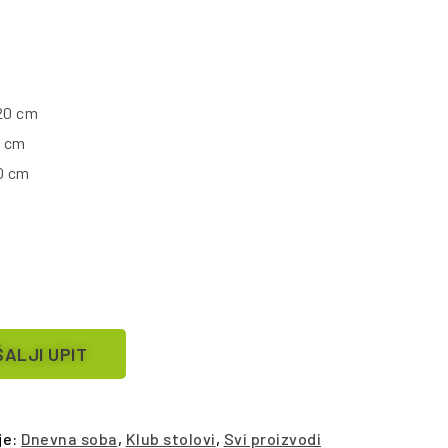
20 cm
0 cm
0 cm
ALJI UPIT
je:
Dnevna soba
,
Klub stolovi
,
Svi proizvodi