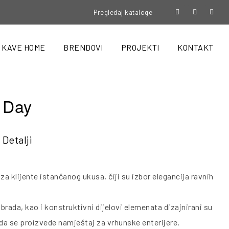
Pregledaj kataloge
KAVE HOME
BRENDOVI
PROJEKTI
KONTAKT
e Day
Detalji
za klijente istančanog ukusa, čiji su izbor elegancija ravnih
brada, kao i konstruktivni dijelovi elemenata dizajnirani su
 da se proizvede namještaj za vrhunske enterijere.