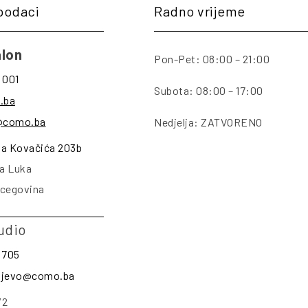
podaci
Radno vrijeme
lon
Pon-Pet: 08:00 – 21:00
 001
Subota: 08:00 – 17:00
.ba
@como.ba
Nedjelja: ZATVORENO
na Kovačića 203b
a Luka
rcegovina
udio
 705
rajevo@como.ba
/2