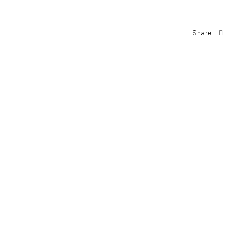
Share:
POŠALJI UPIT
PO