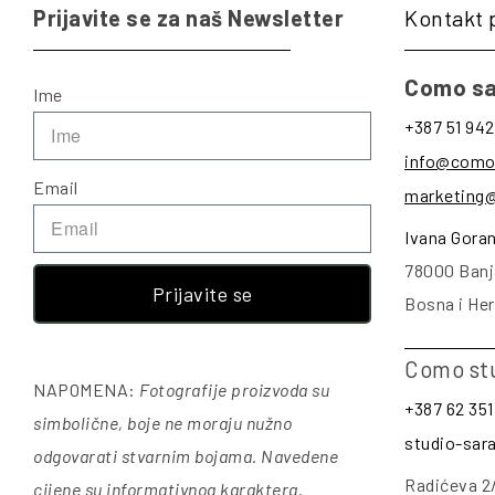
Prijavite se za naš Newsletter
Kontakt 
Como sa
Ime
+387 51 942
info@como
Email
marketing
Ivana Gora
78000 Banj
Prijavite se
Bosna i He
Como st
NAPOMENA:
Fotografije proizvoda su
+387 62 351
simbolične, boje ne moraju nužno
studio-sa
odgovarati stvarnim bojama. Navedene
Radićeva 2
cijene su informativnog karaktera.