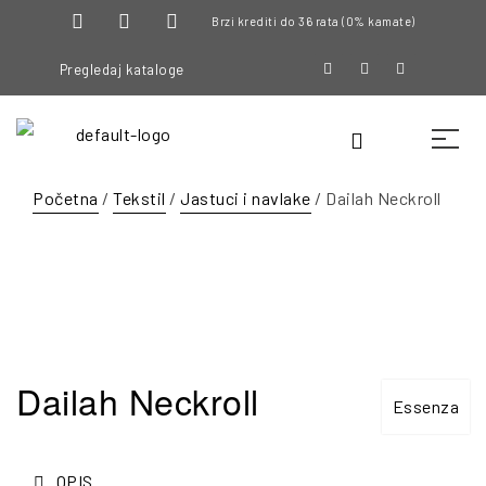
Brzi krediti do 36 rata (0% kamate)
Pregledaj kataloge
Početna
/
Tekstil
/
Jastuci i navlake
/ Dailah Neckroll
Dailah Neckroll
Essenza
OPIS